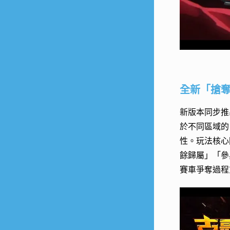
全新「搶奪
新版本同步推
於不同區域的 
性。玩法核心
餘歸屬」「參
賽車爭奪過程