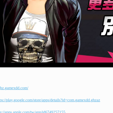
/ghz.gamexdd.com/
tps://play.google.com/store/apps/details?id=com.gamexdd.ghzaz
ps://apps.apple.com/tw/app/id6749257155