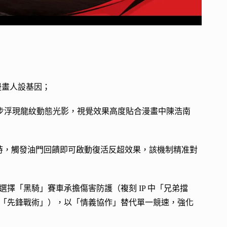
漫畫人設基因；
同步浮現龍紋動態光影，視覺效果高度貼合漫畫中陳浩南
時，觸發油門回饋即可啟動復活反超效果，該機制精准對
擇「黑騎」賽車承擔傷害防護（複刻 IP 中「兄弟擋
「先鋒戰術」），以「情義協作」替代單一競速，強化