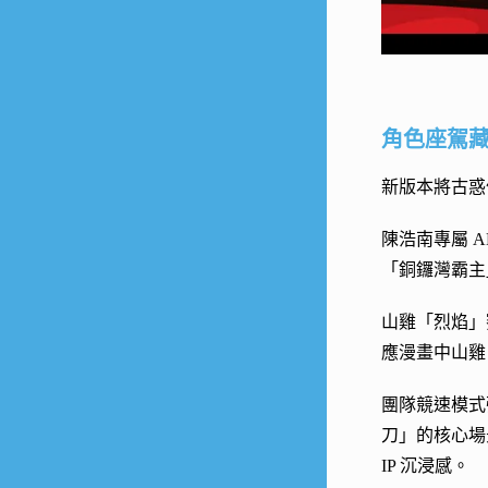
角色座駕藏
新版本將古惑
陳浩南專屬 
「銅鑼灣霸主
山雞「烈焰」
應漫畫中山雞
團隊競速模式
刀」的核心場
IP 沉浸感。