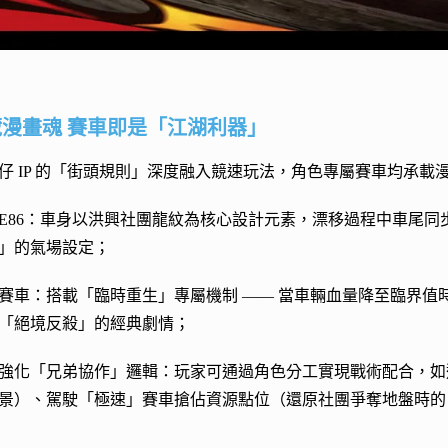
漫畫魂 賽車即是「江湖利器」
仔 IP 的「街頭規則」深度融入競速玩法，角色專屬賽車均承載
AE86：車身以洪興社團龍紋為核心設計元素，漂移過程中車尾
」的氣場設定；
賽車：搭載「臨時重生」專屬機制 —— 當車輛血量降至臨界值
「絕境反殺」的經典劇情；​
強化「兄弟協作」邏輯：玩家可通過角色分工實現戰術配合，如選
景）、駕駛「極速」賽車搶佔資源點位（還原社團爭奪地盤時的