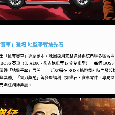
賽車」登場 地盤爭奪搶先看
出「搶奪賽車」專屬副本，地圖採用完整道路系統串聯多區域場
BOSS 賽車（如 AE86、復古跑車等 IP 定制車型），每個 
圍繞「地盤爭奪」展開 —— 玩家需在 BOSS 逃跑倒計時內
與獎勵」「首刀獎勵」等多層福利（如鑽石、賽車零件、專屬塗
充滿江湖博弈感。