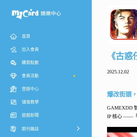
首頁
加入會員
《古惑
購買點數
2025.12.02
會員活動
登錄中心
爆改街頭
儲值教學
GAMEXD
遊戲新聞
IP 核心 
期刊雜誌