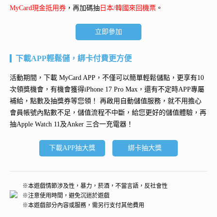
MyCard現金抵用券
，再加碼抽
日本/韓國來回機票
。
立即參加
下載APP輕鬆儲，綁卡付費更方便
活動期間，下載 MyCard APP，不僅可以簡單輕鬆儲點，更享有10
次領獎機會，有機會獲得
iPhone 17 Pro Max
，還有不定時APP專屬
補給，點數及抽獎券等您領！ 再
啟用自動儲值服務
，就不用擔心
會員帳號內點數不足，儲值流程不中斷，給您更好的儲值體驗，再
抽
Apple Watch 11及Anker 三合一充電器
！
下載APP抽大獎
綁卡抽大獎
※本遊戲情節涉及性，暴力，菸酒，不當言語，反社會性
※注意使用時間，避免沉迷於遊戲
※本遊戲部分內容或服務，需另行支付其他費用