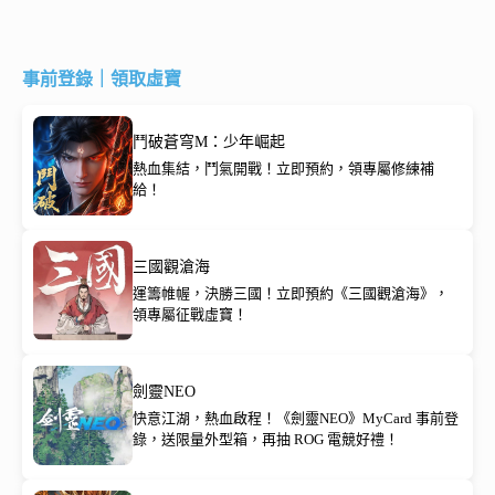
事前登錄｜領取虛寶
鬥破蒼穹M：少年崛起
熱血集結，鬥氣開戰！立即預約，領專屬修練補
給！
三國觀滄海
運籌帷幄，決勝三國！立即預約《三國觀滄海》，
領專屬征戰虛寶！
劍靈NEO
快意江湖，熱血啟程！《劍靈NEO》MyCard 事前登
錄，送限量外型箱，再抽 ROG 電競好禮！