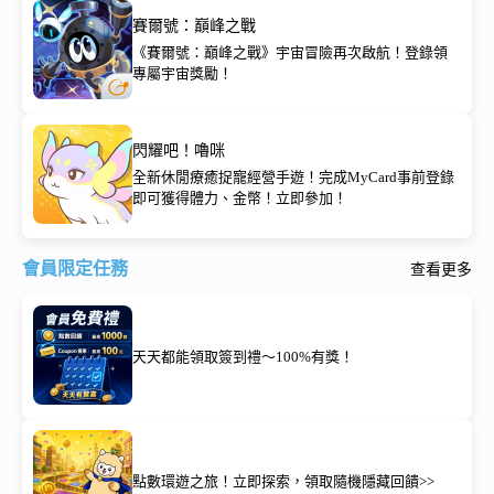
賽爾號：巔峰之戰
《賽爾號：巔峰之戰》宇宙冒險再次啟航！登錄領
專屬宇宙獎勵！
閃耀吧！嚕咪
全新休閒療癒捉寵經營手遊！完成MyCard事前登錄
即可獲得體力、金幣！立即參加！
會員限定任務
查看更多
天天都能領取簽到禮～100%有獎！
點數環遊之旅！立即探索，領取隨機隱藏回饋>>