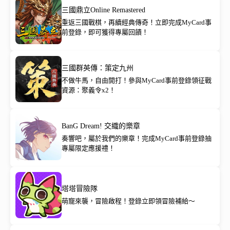
三國鼎立Online Remastered
重返三國戰棋，再續經典傳奇！立即完成MyCard事
前登錄，即可獲得專屬回饋！
三國群英傳：策定九州
不做牛馬，自由開打！參與MyCard事前登錄領征戰
資源：聚義令x2！
BanG Dream! 交織的樂章
奏響吧，屬於我們的樂章！完成MyCard事前登錄抽
專屬限定應援禮！
塔塔冒險隊
萌寵來襲，冒險啟程！登錄立即領冒險補給～