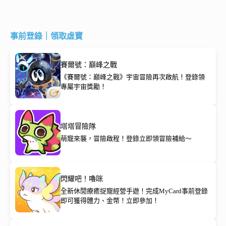
事前登錄｜領取虛寶
賽爾號：巔峰之戰
《賽爾號：巔峰之戰》宇宙冒險再次啟航！登錄領
專屬宇宙獎勵！
塔塔冒險隊
萌寵來襲，冒險啟程！登錄立即領冒險補給～
閃耀吧！嚕咪
全新休閒療癒捉寵經營手遊！完成MyCard事前登錄
即可獲得體力、金幣！立即參加！