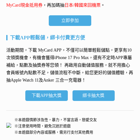
MyCard現金抵用券
，再加碼抽
日本/韓國來回機票
。
立即參加
下載APP輕鬆儲，綁卡付費更方便
活動期間，下載 MyCard APP，不僅可以簡單輕鬆儲點，更享有10
次領獎機會，有機會獲得
iPhone 17 Pro Max
，還有不定時APP專屬
補給，點數及抽獎券等您領！ 再
啟用自動儲值服務
，就不用擔心
會員帳號內點數不足，儲值流程不中斷，給您更好的儲值體驗，再
抽
Apple Watch 11及Anker 三合一充電器
！
下載APP抽大獎
綁卡抽大獎
※本遊戲情節涉及性，暴力，不當言語，戀愛交友
※注意使用時間，避免沉迷於遊戲
※本遊戲部分內容或服務，需另行支付其他費用