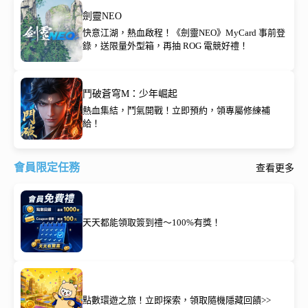
劍靈NEO
快意江湖，熱血啟程！《劍靈NEO》MyCard 事前登
錄，送限量外型箱，再抽 ROG 電競好禮！
鬥破蒼穹M：少年崛起
熱血集結，鬥氣開戰！立即預約，領專屬修練補
給！
會員限定任務
查看更多
天天都能領取簽到禮～100%有獎！
點數環遊之旅！立即探索，領取隨機隱藏回饋>>