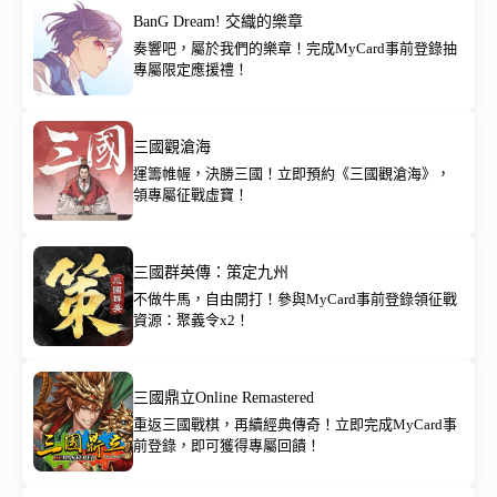
BanG Dream! 交織的樂章
奏響吧，屬於我們的樂章！完成MyCard事前登錄抽
專屬限定應援禮！
三國觀滄海
運籌帷幄，決勝三國！立即預約《三國觀滄海》，
領專屬征戰虛寶！
三國群英傳：策定九州
不做牛馬，自由開打！參與MyCard事前登錄領征戰
資源：聚義令x2！
三國鼎立Online Remastered
重返三國戰棋，再續經典傳奇！立即完成MyCard事
前登錄，即可獲得專屬回饋！