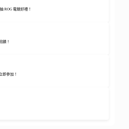
 ROG 電競好禮！
回饋！
！立即參加！