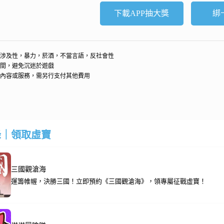
下載APP抽大獎
綁
涉及性，暴力，菸酒，不當言語，反社會性
間，避免沉迷於遊戲
內容或服務，需另行支付其他費用
錄｜領取虛寶
三國觀滄海
運籌帷幄，決勝三國！立即預約《三國觀滄海》，領專屬征戰虛寶！