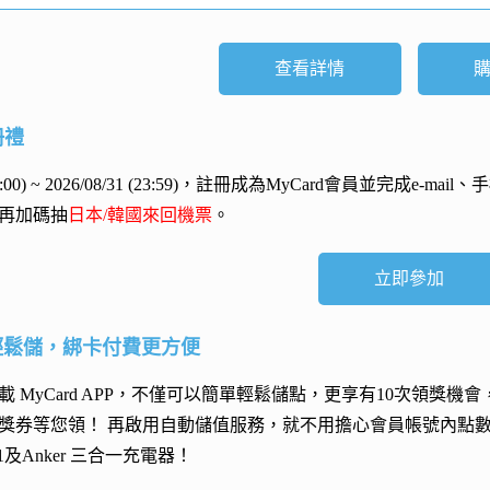
查看詳情
冊禮
 (00:00) ~ 2026/08/31 (23:59)，註冊成為MyCard會員並完成e
再加碼抽
日本/韓國來回機票
。
立即參加
輕鬆儲，綁卡付費更方便
 MyCard APP，不僅可以簡單輕鬆儲點，更享有10次領獎機
獎券等您領！ 再
啟用自動儲值服務
，就不用擔心會員帳號內點
h 11及Anker 三合一充電器
！