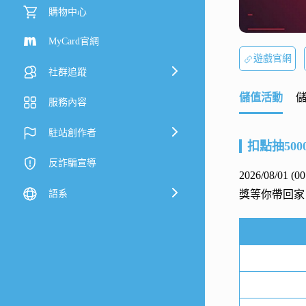
購物中心
MyCard官網
遊戲官網
社群追蹤
儲值活動
服務內容
駐站創作者
扣點抽500
反詐騙宣導
2026/08/01 (
語系
獎等你帶回家