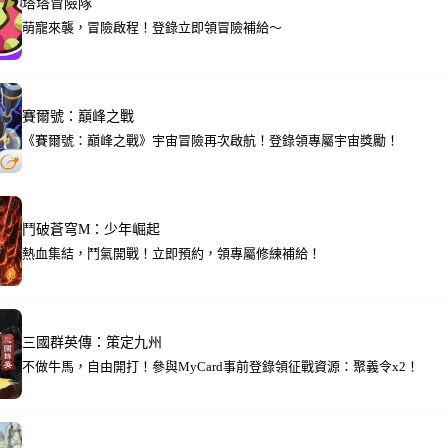
塔塔冒險隊
萌寵來襲，冒險啟程！登錄立即領冒險補給～
賽爾號：巔峰之戰
《賽爾號：巔峰之戰》宇宙冒險再次啟航！登錄領專屬宇宙獎勵！
鬥破蒼穹M：少年崛起
熱血集結，鬥氣開戰！立即預約，領專屬修練補給！
三國群英傳：策定九州
不做牛馬，自由開打！參與MyCard事前登錄領征戰資源：聚義令x2！