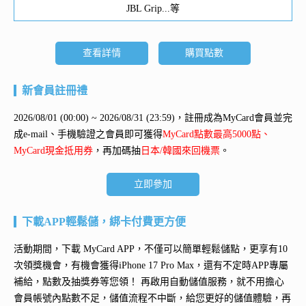
JBL Grip...等
查看詳情
購買點數
新會員註冊禮
2026/08/01 (00:00) ~ 2026/08/31 (23:59)，註冊成為MyCard會員並完
成e-mail、手機驗證之會員即可獲得
MyCard點數最高5000點、
MyCard現金抵用券
，再加碼抽
日本/韓國來回機票
。
立即參加
下載APP輕鬆儲，綁卡付費更方便
活動期間，下載 MyCard APP，不僅可以簡單輕鬆儲點，更享有10
次領獎機會，有機會獲得
iPhone 17 Pro Max
，還有不定時APP專屬
補給，點數及抽獎券等您領！ 再
啟用自動儲值服務
，就不用擔心
會員帳號內點數不足，儲值流程不中斷，給您更好的儲值體驗，再