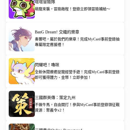
塔塔冒險隊
萌寵來襲，冒險啟程！登錄立即領冒險補給～
BanG Dream! 交織的樂章
奏響吧，屬於我們的樂章！完成MyCard事前登錄抽
專屬限定應援禮！
閃耀吧！嚕咪
全新休閒療癒捉寵經營手遊！完成MyCard事前登錄
即可獲得體力、金幣！立即參加！
三國群英傳：策定九州
不做牛馬，自由開打！參與MyCard事前登錄領征戰
資源：聚義令x2！