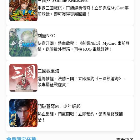
三國鼎立Online Remastered
重返三國戰棋，再續經典傳奇！立即完成MyCard事
前登錄，即可獲得專屬回饋！
劍靈NEO
快意江湖，熱血啟程！《劍靈NEO》MyCard 事前登
錄，送限量外型箱，再抽 ROG 電競好禮！
三國觀滄海
運籌帷幄，決勝三國！立即預約《三國觀滄海》，
領專屬征戰虛寶！
鬥破蒼穹M：少年崛起
熱血集結，鬥氣開戰！立即預約，領專屬修練補
給！
會員限定任務