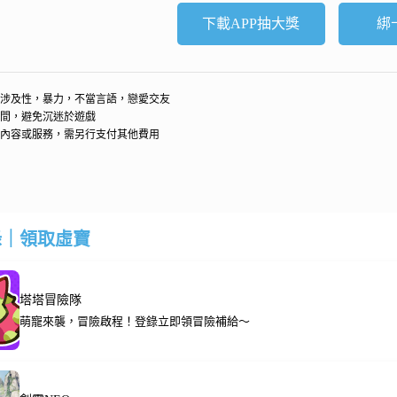
下載APP抽大獎
綁
涉及性，暴力，不當言語，戀愛交友
間，避免沉迷於遊戲
內容或服務，需另行支付其他費用
錄｜領取虛寶
塔塔冒險隊
萌寵來襲，冒險啟程！登錄立即領冒險補給～