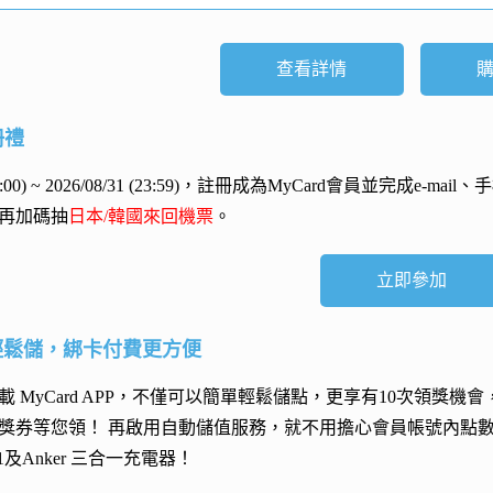
查看詳情
冊禮
 (00:00) ~ 2026/08/31 (23:59)，註冊成為MyCard會員並完成e
再加碼抽
日本/韓國來回機票
。
立即參加
輕鬆儲，綁卡付費更方便
 MyCard APP，不僅可以簡單輕鬆儲點，更享有10次領獎機
獎券等您領！ 再
啟用自動儲值服務
，就不用擔心會員帳號內點
h 11及Anker 三合一充電器
！