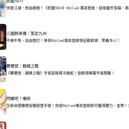
劍靈NEO
快意江湖，熱血啟程！《劍靈NEO》MyCard 事前登錄，送限量外型箱，再抽
三國群英傳：策定九州
不做牛馬，自由開打！參與MyCard事前登錄領征戰資源：聚義令x2！
賽爾號：巔峰之戰
《賽爾號：巔峰之戰》宇宙冒險再次啟航！登錄領專屬宇宙獎勵！
閃耀吧！嚕咪
全新休閒療癒捉寵經營手遊！完成MyCard事前登錄即可獲得體力、金幣