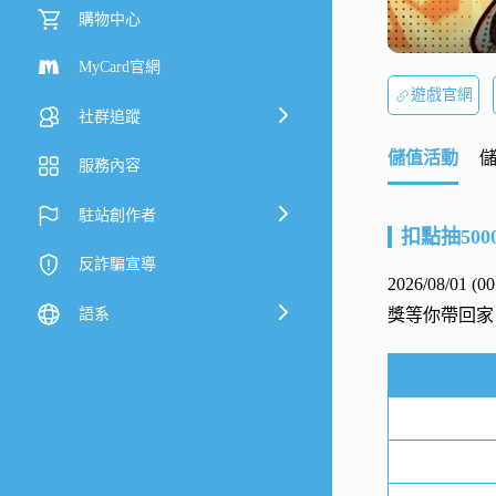
購物中心
MyCard官網
遊戲官網
社群追蹤
儲值活動
服務內容
駐站創作者
扣點抽500
反詐騙宣導
2026/08/01 (
語系
獎等你帶回家