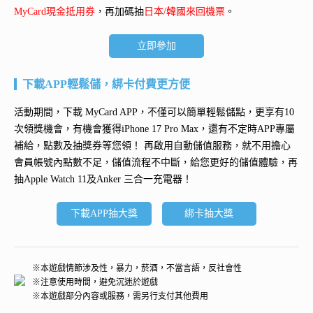
MyCard現金抵用券
，再加碼抽
日本/韓國來回機票
。
立即參加
下載APP輕鬆儲，綁卡付費更方便
活動期間，下載 MyCard APP，不僅可以簡單輕鬆儲點，更享有10
次領獎機會，有機會獲得
iPhone 17 Pro Max
，還有不定時APP專屬
補給，點數及抽獎券等您領！ 再
啟用自動儲值服務
，就不用擔心
會員帳號內點數不足，儲值流程不中斷，給您更好的儲值體驗，再
抽
Apple Watch 11及Anker 三合一充電器
！
下載APP抽大獎
綁卡抽大獎
※本遊戲情節涉及性，暴力，菸酒，不當言語，反社會性
※注意使用時間，避免沉迷於遊戲
※本遊戲部分內容或服務，需另行支付其他費用