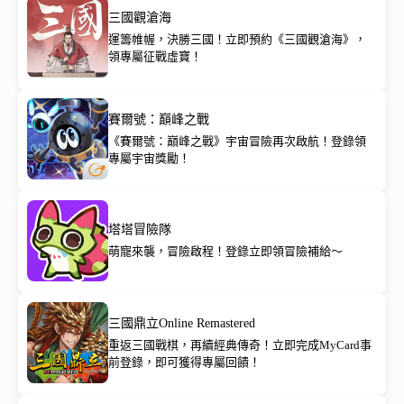
三國觀滄海
運籌帷幄，決勝三國！立即預約《三國觀滄海》，
領專屬征戰虛寶！
賽爾號：巔峰之戰
《賽爾號：巔峰之戰》宇宙冒險再次啟航！登錄領
專屬宇宙獎勵！
塔塔冒險隊
萌寵來襲，冒險啟程！登錄立即領冒險補給～
三國鼎立Online Remastered
重返三國戰棋，再續經典傳奇！立即完成MyCard事
前登錄，即可獲得專屬回饋！