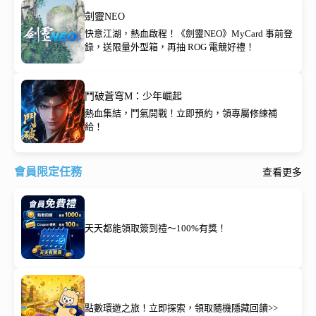
劍靈NEO
快意江湖，熱血啟程！《劍靈NEO》MyCard 事前登
錄，送限量外型箱，再抽 ROG 電競好禮！
鬥破蒼穹M：少年崛起
熱血集結，鬥氣開戰！立即預約，領專屬修練補
給！
會員限定任務
查看更多
天天都能領取簽到禮～100%有獎！
點數環遊之旅！立即探索，領取隨機隱藏回饋>>