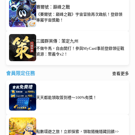
賽爾號：巔峰之戰
《賽爾號：巔峰之戰》宇宙冒險再次啟航！登錄領
專屬宇宙獎勵！
三國群英傳：策定九州
不做牛馬，自由開打！參與MyCard事前登錄領征戰
資源：聚義令x2！
會員限定任務
查看更多
天天都能領取簽到禮～100%有獎！
點數環遊之旅！立即探索，領取隨機隱藏回饋>>