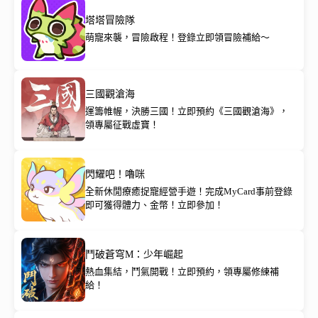
塔塔冒險隊
萌寵來襲，冒險啟程！登錄立即領冒險補給～
三國觀滄海
運籌帷幄，決勝三國！立即預約《三國觀滄海》，
領專屬征戰虛寶！
閃耀吧！嚕咪
全新休閒療癒捉寵經營手遊！完成MyCard事前登錄
即可獲得體力、金幣！立即參加！
鬥破蒼穹M：少年崛起
熱血集結，鬥氣開戰！立即預約，領專屬修練補
給！