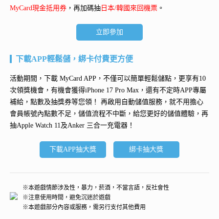
MyCard現金抵用券
，再加碼抽
日本/韓國來回機票
。
立即參加
下載APP輕鬆儲，綁卡付費更方便
活動期間，下載 MyCard APP，不僅可以簡單輕鬆儲點，更享有10
次領獎機會，有機會獲得
iPhone 17 Pro Max
，還有不定時APP專屬
補給，點數及抽獎券等您領！ 再
啟用自動儲值服務
，就不用擔心
會員帳號內點數不足，儲值流程不中斷，給您更好的儲值體驗，再
抽
Apple Watch 11及Anker 三合一充電器
！
下載APP抽大獎
綁卡抽大獎
※本遊戲情節涉及性，暴力，菸酒，不當言語，反社會性
※注意使用時間，避免沉迷於遊戲
※本遊戲部分內容或服務，需另行支付其他費用