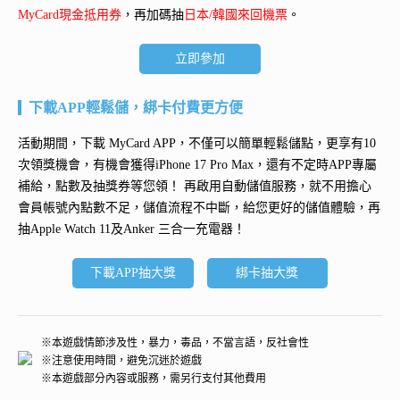
MyCard現金抵用券
，再加碼抽
日本/韓國來回機票
。
立即參加
下載APP輕鬆儲，綁卡付費更方便
活動期間，下載 MyCard APP，不僅可以簡單輕鬆儲點，更享有10
次領獎機會，有機會獲得
iPhone 17 Pro Max
，還有不定時APP專屬
補給，點數及抽獎券等您領！ 再
啟用自動儲值服務
，就不用擔心
會員帳號內點數不足，儲值流程不中斷，給您更好的儲值體驗，再
抽
Apple Watch 11及Anker 三合一充電器
！
下載APP抽大獎
綁卡抽大獎
※本遊戲情節涉及性，暴力，毒品，不當言語，反社會性
※注意使用時間，避免沉迷於遊戲
※本遊戲部分內容或服務，需另行支付其他費用