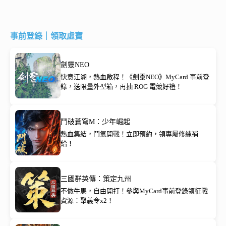
事前登錄｜領取虛寶
劍靈NEO
快意江湖，熱血啟程！《劍靈NEO》MyCard 事前登
錄，送限量外型箱，再抽 ROG 電競好禮！
鬥破蒼穹M：少年崛起
熱血集結，鬥氣開戰！立即預約，領專屬修練補
給！
三國群英傳：策定九州
不做牛馬，自由開打！參與MyCard事前登錄領征戰
資源：聚義令x2！