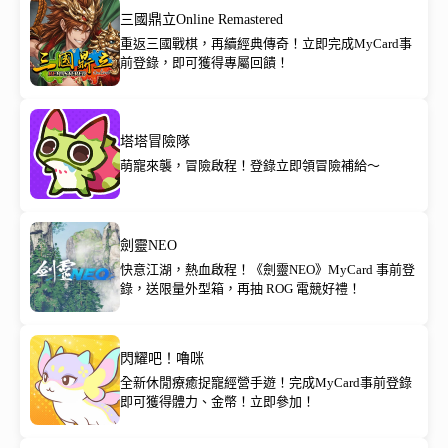
三國鼎立Online Remastered
重返三國戰棋，再續經典傳奇！立即完成MyCard事
前登錄，即可獲得專屬回饋！
塔塔冒險隊
萌寵來襲，冒險啟程！登錄立即領冒險補給～
劍靈NEO
快意江湖，熱血啟程！《劍靈NEO》MyCard 事前登
錄，送限量外型箱，再抽 ROG 電競好禮！
閃耀吧！嚕咪
全新休閒療癒捉寵經營手遊！完成MyCard事前登錄
即可獲得體力、金幣！立即參加！