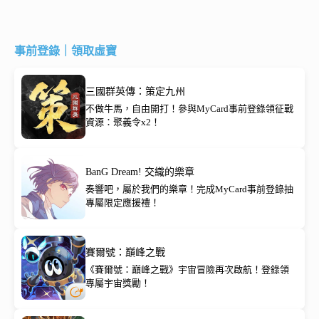
事前登錄｜領取虛寶
三國群英傳：策定九州
不做牛馬，自由開打！參與MyCard事前登錄領征戰
資源：聚義令x2！
BanG Dream! 交織的樂章
奏響吧，屬於我們的樂章！完成MyCard事前登錄抽
專屬限定應援禮！
賽爾號：巔峰之戰
《賽爾號：巔峰之戰》宇宙冒險再次啟航！登錄領
專屬宇宙獎勵！