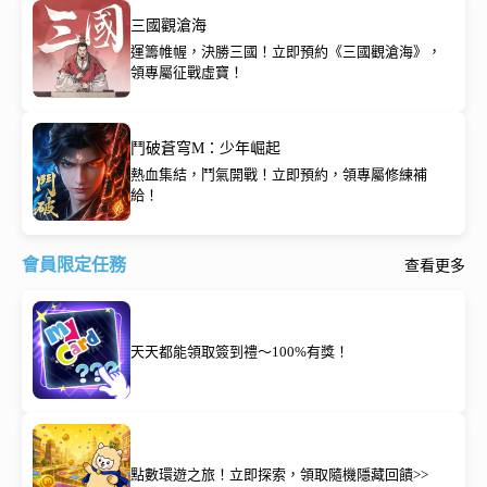
三國觀滄海
運籌帷幄，決勝三國！立即預約《三國觀滄海》，
領專屬征戰虛寶！
鬥破蒼穹M：少年崛起
熱血集結，鬥氣開戰！立即預約，領專屬修練補
給！
會員限定任務
查看更多
天天都能領取簽到禮～100%有獎！
點數環遊之旅！立即探索，領取隨機隱藏回饋>>