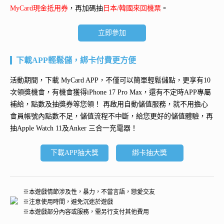
MyCard現金抵用券
，再加碼抽
日本/韓國來回機票
。
立即參加
下載APP輕鬆儲，綁卡付費更方便
活動期間，下載 MyCard APP，不僅可以簡單輕鬆儲點，更享有10
次領獎機會，有機會獲得
iPhone 17 Pro Max
，還有不定時APP專屬
補給，點數及抽獎券等您領！ 再
啟用自動儲值服務
，就不用擔心
會員帳號內點數不足，儲值流程不中斷，給您更好的儲值體驗，再
抽
Apple Watch 11及Anker 三合一充電器
！
下載APP抽大獎
綁卡抽大獎
※本遊戲情節涉及性，暴力，不當言語，戀愛交友
※注意使用時間，避免沉迷於遊戲
※本遊戲部分內容或服務，需另行支付其他費用