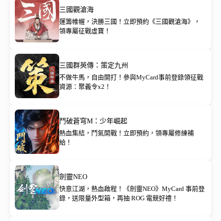
三國觀滄海
運籌帷幄，決勝三國！立即預約《三國觀滄海》，
領專屬征戰虛寶！
三國群英傳：策定九州
不做牛馬，自由開打！參與MyCard事前登錄領征戰
資源：聚義令x2！
鬥破蒼穹M：少年崛起
熱血集結，鬥氣開戰！立即預約，領專屬修練補
給！
劍靈NEO
快意江湖，熱血啟程！《劍靈NEO》MyCard 事前登
錄，送限量外型箱，再抽 ROG 電競好禮！