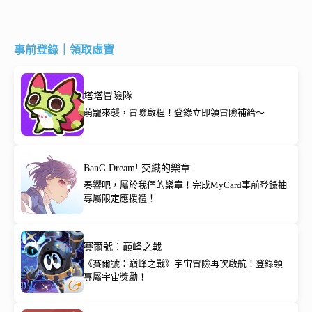
事前登錄｜領取虛寶
塔塔冒險隊
萌寵來襲，冒險啟程！登錄立即領冒險補給～
BanG Dream! 交織的樂章
奏響吧，屬於我們的樂章！完成MyCard事前登錄抽
專屬限定應援禮！
賽爾號：巔峰之戰
《賽爾號：巔峰之戰》宇宙冒險再次啟航！登錄領
專屬宇宙獎勵！