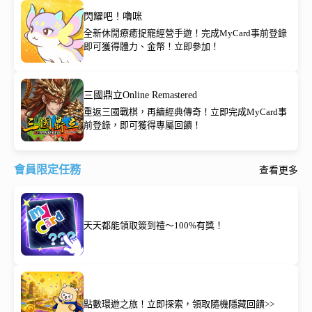
閃耀吧！嚕咪
全新休閒療癒捉寵經營手遊！完成MyCard事前登錄
即可獲得體力、金幣！立即參加！
三國鼎立Online Remastered
重返三國戰棋，再續經典傳奇！立即完成MyCard事
前登錄，即可獲得專屬回饋！
會員限定任務
查看更多
天天都能領取簽到禮～100%有獎！
點數環遊之旅！立即探索，領取隨機隱藏回饋>>