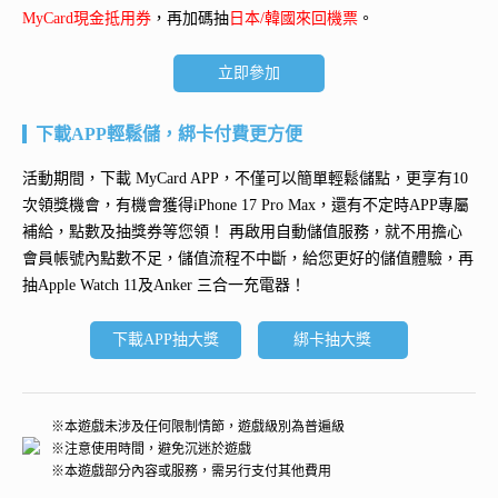
MyCard現金抵用券
，再加碼抽
日本/韓國來回機票
。
立即參加
下載APP輕鬆儲，綁卡付費更方便
活動期間，下載 MyCard APP，不僅可以簡單輕鬆儲點，更享有10
次領獎機會，有機會獲得
iPhone 17 Pro Max
，還有不定時APP專屬
補給，點數及抽獎券等您領！ 再
啟用自動儲值服務
，就不用擔心
會員帳號內點數不足，儲值流程不中斷，給您更好的儲值體驗，再
抽
Apple Watch 11及Anker 三合一充電器
！
下載APP抽大獎
綁卡抽大獎
※本遊戲未涉及任何限制情節，遊戲級別為普遍級
※注意使用時間，避免沉迷於遊戲
※本遊戲部分內容或服務，需另行支付其他費用