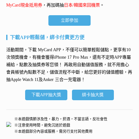
MyCard現金抵用券
，再加碼抽
日本/韓國來回機票
。
立即參加
下載APP輕鬆儲，綁卡付費更方便
活動期間，下載 MyCard APP，不僅可以簡單輕鬆儲點，更享有10
次領獎機會，有機會獲得
iPhone 17 Pro Max
，還有不定時APP專屬
補給，點數及抽獎券等您領！ 再
啟用自動儲值服務
，就不用擔心
會員帳號內點數不足，儲值流程不中斷，給您更好的儲值體驗，再
抽
Apple Watch 11及Anker 三合一充電器
！
下載APP抽大獎
綁卡抽大獎
※本遊戲情節涉及性，暴力，菸酒，不當言語，反社會性
※注意使用時間，避免沉迷於遊戲
※本遊戲部分內容或服務，需另行支付其他費用