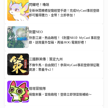
閃耀吧！嚕咪
全新休閒療癒捉寵經營手遊！完成MyCard事前登錄
即可獲得體力、金幣！立即參加！
劍靈NEO
快意江湖，熱血啟程！《劍靈NEO》MyCard 事前登
錄，送限量外型箱，再抽 ROG 電競好禮！
三國群英傳：策定九州
不做牛馬，自由開打！參與MyCard事前登錄領征戰
資源：聚義令x2！
塔塔冒險隊
萌寵來襲，冒險啟程！登錄立即領冒險補給～