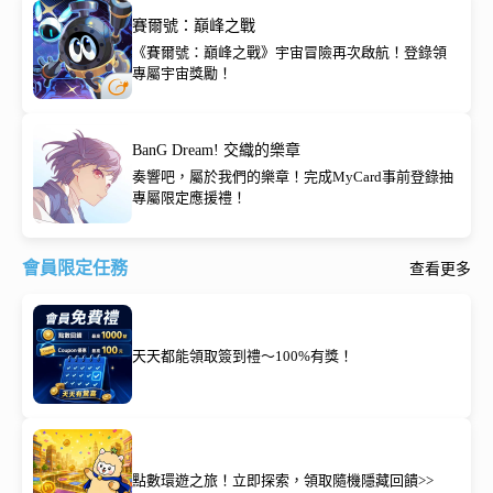
賽爾號：巔峰之戰
《賽爾號：巔峰之戰》宇宙冒險再次啟航！登錄領
專屬宇宙獎勵！
BanG Dream! 交織的樂章
奏響吧，屬於我們的樂章！完成MyCard事前登錄抽
專屬限定應援禮！
會員限定任務
查看更多
天天都能領取簽到禮～100%有獎！
點數環遊之旅！立即探索，領取隨機隱藏回饋>>