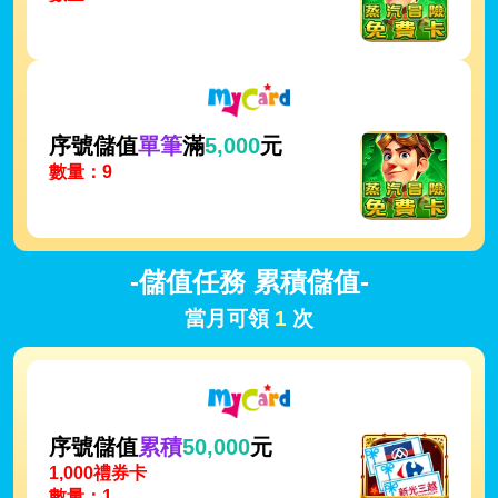
序號儲值
單筆
滿
5,000
元
數量：9
-儲值任務 累積儲值-
當月可領
1
次
序號儲值
累積
50,000
元
1,000禮券卡
數量：1