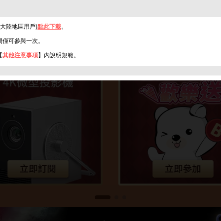
PK(大陸地區用戶)
點此下載
。
間僅可參與一次。
【
其他注意事項
】內說明規範。