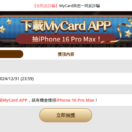
【恭喜】
獲得MyCard50點回饋機會，立即參加
獎項內容
2024/12/31 (23:59)
yCard APP
，就有機會獲得
iPhone 16 Pro Max
！
hot
hot
hot
立即抽獎
限量50點
抽10000點
5~3000點
抽iPhone