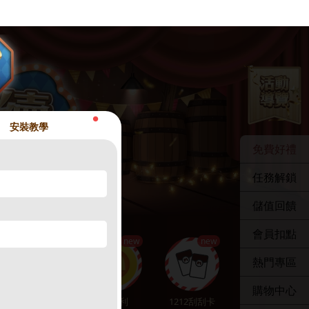
●
安裝教學
免費好禮
任務解鎖
儲值回饋
會員扣點
new
new
熱門專區
購物中心
點數補給
贈紅利
1212刮刮卡
娛樂中心