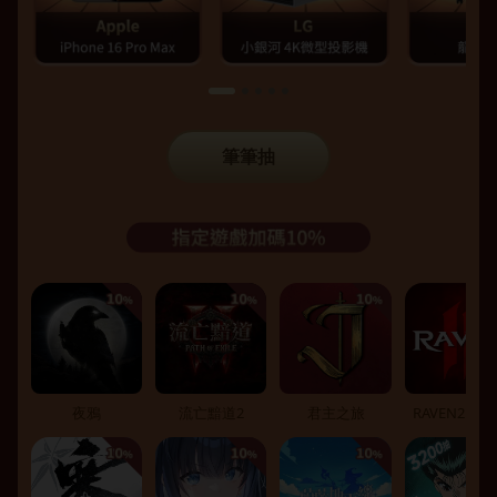
筆筆抽
夜鴉
流亡黯道2
君主之旅
RAVEN2：