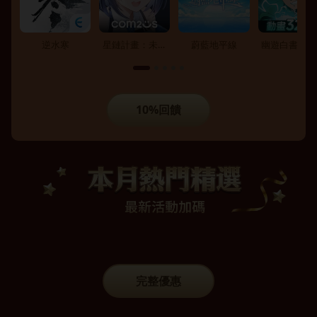
逆水寒
星鏈計畫：未來
蔚藍地平線
幽遊白書：激
少女
10%回饋
完整優惠