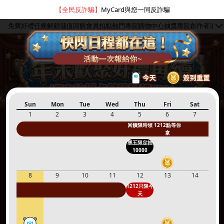
【全民反詐騙】
MyCard與您一同反詐騙
免費好禮
任務解鎖
儲值回饋
會員扣點
熱門專區
購物中心
抽獎專區
創作者
追蹤
Sun
Mon
Tue
Wed
Thu
Fri
Sat
1
2
3
4
5
6
7
回饋限時領
1212點等你
hot
●
拿
黑五限定抽
10000
簽到禮1
註冊領點數
下載APP
限量50點
抽10000點
8
9
10
11
12
13
14
hot
hot
new
new
1212只限今
天
5~3000點
抽iPhone
點數補給
贈紅利
1212刮刮卡