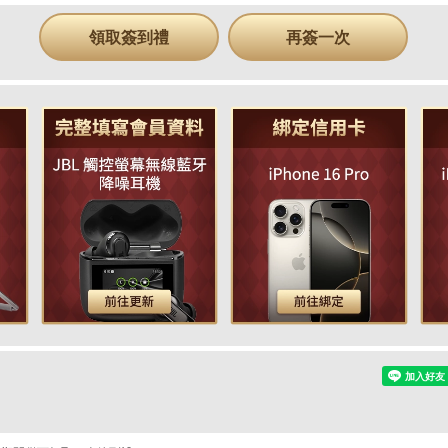
領取簽到禮
再簽一次