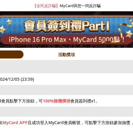
【全民反詐騙】
MyCard與您一同反詐騙
活動獎項
2024/12/05 (23:59)
rd會員點擊下方按鈕，可
100%隨機獲得
會員簽到禮x1。
hot
hot
hot
裝
MyCard APP
且成功登入MyCard會員帳號，可點擊下方按鈕參加抽獎
限量50點
抽10000點
5~3000點
抽iPhone