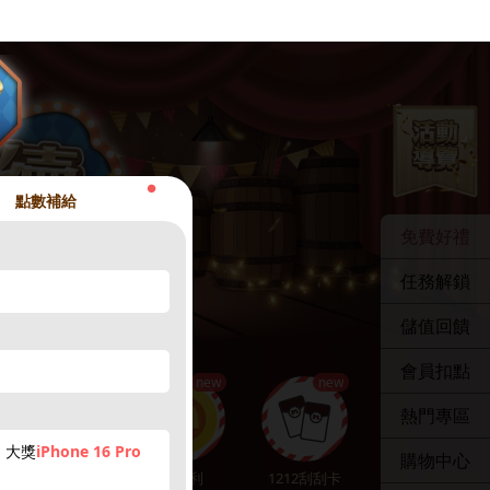
●
點數補給
免費好禮
任務解鎖
儲值回饋
會員扣點
new
new
熱門專區
，大獎
iPhone 16 Pro
購物中心
點數補給
贈紅利
1212刮刮卡
娛樂中心