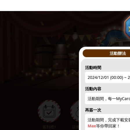
活動辦法
活動時間
2024/12/01 (00:00) ~ 
活動內容
活動期間，每一MyCa
●
再簽一次
活動期間，完成下載安
Max
等你帶回家！
簽到禮1
註冊領點數
下載APP