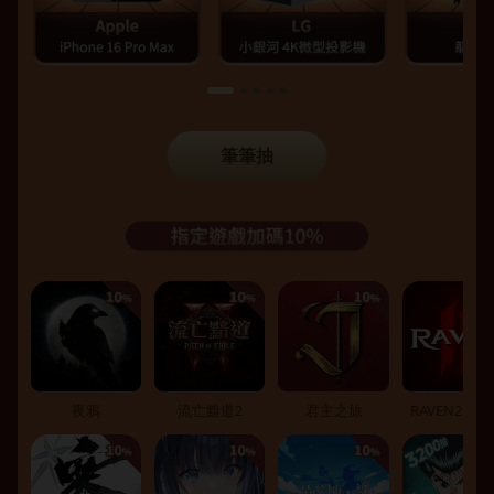
筆筆抽
夜鴉
流亡黯道2
君主之旅
RAVEN2：