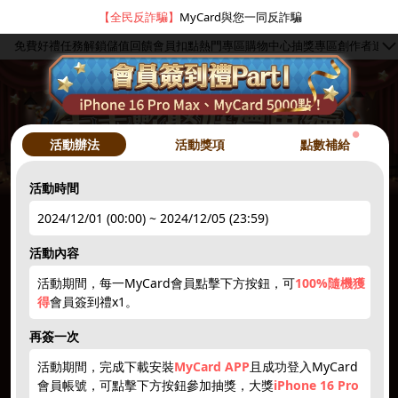
【全民反詐騙】
MyCard與您一同反詐騙
免費好禮
任務解鎖
儲值回饋
會員扣點
熱門專區
購物中心
抽獎專區
創作者
追蹤
●
活動辦法
活動獎項
點數補給
活動時間
2024/12/01 (00:00) ~ 2024/12/05 (23:59)
hot
●
活動內容
活動期間，每一MyCard會員點擊下方按鈕，可
100%隨機獲
簽到禮1
註冊領點數
下載APP
限量50點
抽10000點
得
會員簽到禮x1。
hot
hot
new
new
再簽一次
活動期間，完成下載安裝
MyCard APP
且成功登入MyCard
會員帳號，可點擊下方按鈕參加抽獎，大獎
iPhone 16 Pro
5~3000點
抽iPhone
點數補給
贈紅利
1212刮刮卡