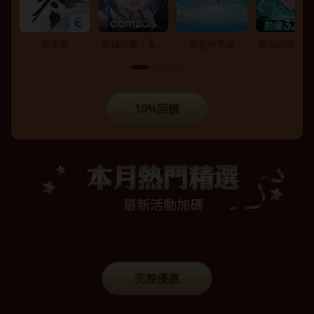
逆水寒
星鏈計畫：未來
蔚藍地平線
幽遊白書：激
少女
10%回饋
完整優惠