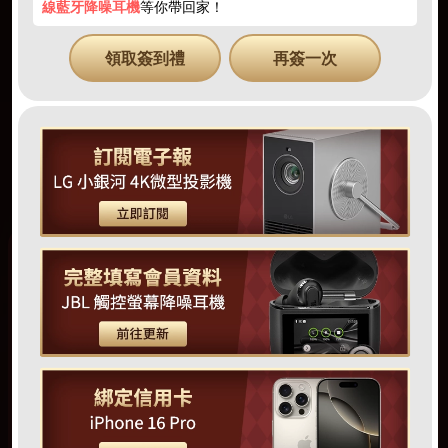
線藍牙降噪耳機
等你帶回家！
領取簽到禮
再簽一次