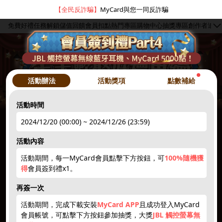
【全民反詐騙】
MyCard與您一同反詐騙
免費好禮
任務解鎖
儲值回饋
會員扣點
熱門專區
購物中心
抽獎專區
創作者
追蹤
●
活動辦法
活動獎項
點數補給
活動時間
2024/12/20 (00:00) ~ 2024/12/26 (23:59)
hot
●
活動內容
活動期間，每一MyCard會員點擊下方按鈕，可
100%隨機獲
簽到禮1
註冊領點數
下載APP
限量50點
抽10000點
得
會員簽到禮x1。
hot
hot
new
new
再簽一次
活動期間，完成下載安裝
MyCard APP
且成功登入MyCard
會員帳號，可點擊下方按鈕參加抽獎，大獎
JBL 觸控螢幕無
5~3000點
抽iPhone
點數補給
贈紅利
1212刮刮卡