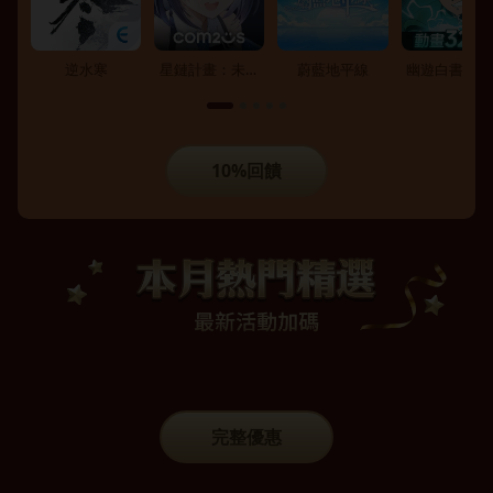
逆水寒
星鏈計畫：未來
蔚藍地平線
幽遊白書：激
少女
10%回饋
完整優惠