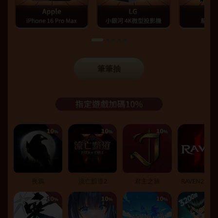
筆筆抽
夜鴉
流亡黯道2
君主之旅
RAVEN2：