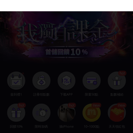
hot
●
簽到禮1
註冊領點數
下載APP
限量50點
點數補給
hot
hot
new
new
回饋10%
限時加碼
抽iPhone
10~1000點
天天領紅包