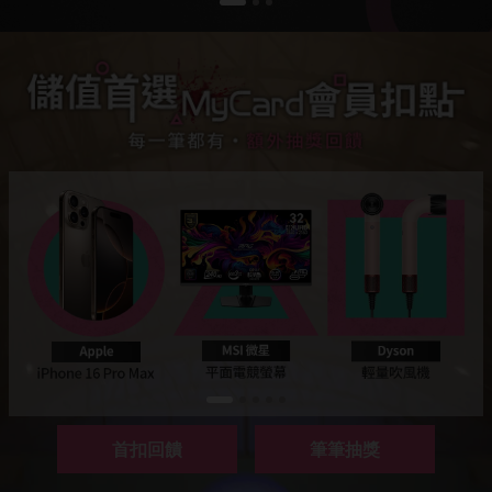
首扣回饋
筆筆抽獎