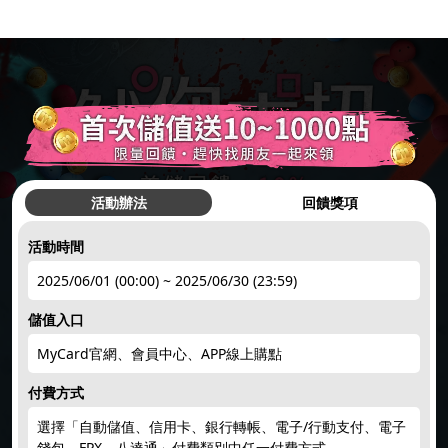
活動辦法
回饋獎項
活動時間
hot
●
2025/06/01 (00:00) ~ 2025/06/30 (23:59)
儲值入口
簽到禮1
註冊領點數
下載APP
限量50點
點數補給
MyCard官網、會員中心、APP線上購點
hot
hot
new
new
付費方式
選擇「自動儲值、信用卡、銀行轉帳、電子/行動支付、電子
回饋10%
限時加碼
楓幣回饋
賺200紅利
天天領紅包
錢包、FPX、八達通」付費類別中任一付費方式