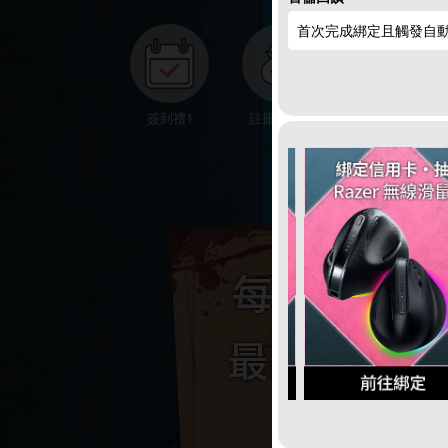
首次完成綁定且觸發自動
●
簽到禮1
註冊領點數
下載APP