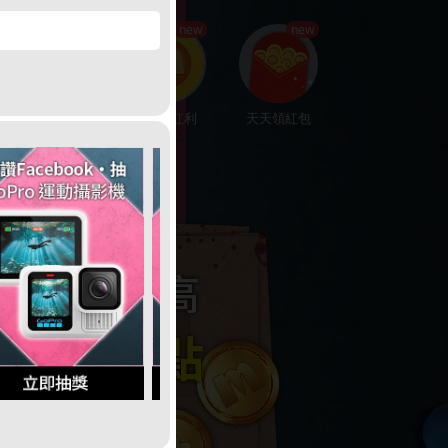
hot
new
new
楓幣回饋
賺200紅利
天天領紅包
娛樂中心