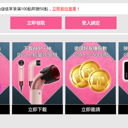
hot
hot
儲值單筆滿100點即贈50點，
立即前往查看
！
立即領取
登入綁定
限量50點
點數補給
回饋10%
限時加碼