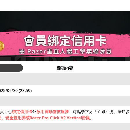
獎項內容
025/06/30 (23:59)
會員中心
綁定信用卡
並
啟用自動儲值服務
，可點擊下方「立即抽獎」按鈕參
現金抵用券或Razer Pro Click V2 Vertical滑鼠
。