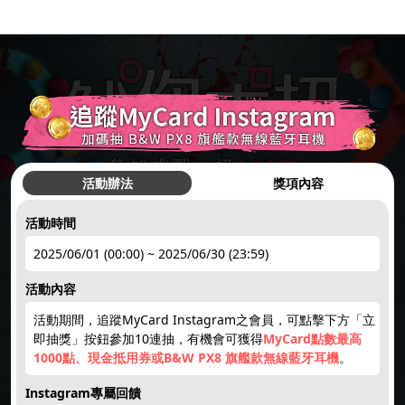
活動辦法
獎項內容
活動時間
hot
●
2025/06/01 (00:00) ~ 2025/06/30 (23:59)
活動內容
簽到禮1
註冊領點數
下載APP
限量50點
點數補給
活動期間，追蹤MyCard Instagram之會員，可點擊下方「立
hot
hot
new
new
即抽獎」按鈕參加10連抽，有機會可獲得
MyCard點數最高
1000點、現金抵用券或B&W PX8 旗艦款無線藍牙耳機
。
回饋10%
限時加碼
楓幣回饋
賺200紅利
天天領紅包
Instagram專屬回饋