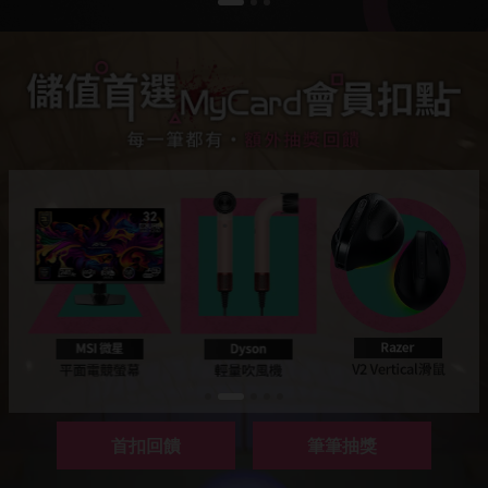
首扣回饋
筆筆抽獎