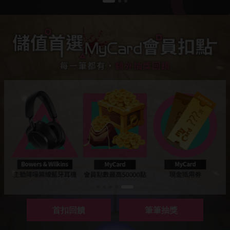
首扣回饋
筆筆抽獎