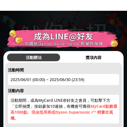
活動辦法
獎項內容
活動時間
hot
●
2025/06/01 (00:00) ~ 2025/06/30 (23:59)
活動內容
簽到禮1
註冊領點數
下載APP
限量50點
點數補給
活動期間，成為MyCard LINE@好友之會員，可點擊下方
hot
hot
new
new
「立即抽獎」按鈕參加10連抽，有機會可獲得
MyCard點數最
高1000點、現金抵用券或Dyson Supersonic r™ 輕量吹風
機
。
回饋10%
限時加碼
楓幣回饋
賺200紅利
天天領紅包