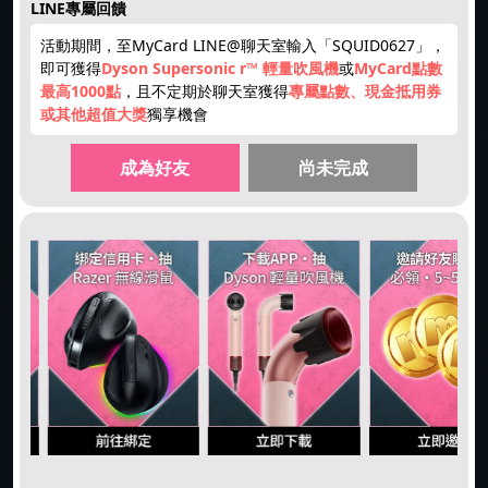
LINE專屬回饋
活動期間，至MyCard LINE@聊天室輸入「SQUID0627」，
即可獲得
Dyson Supersonic r™ 輕量吹風機
或
MyCard點數
最高1000點
，且不定期於聊天室獲得
專屬點數、現金抵用券
或其他超值大獎
獨享機會
成為好友
尚未完成