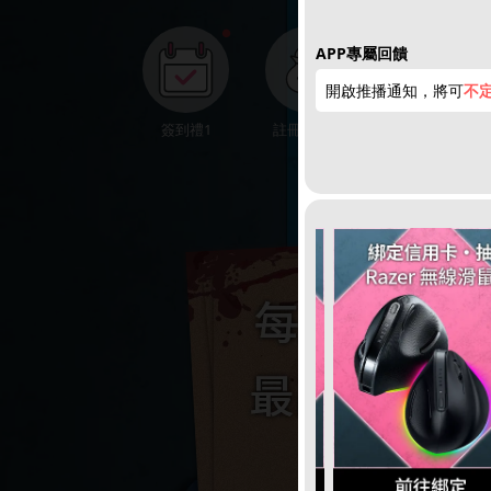
●
APP專屬回饋
開啟推播通知，將可
不定
簽到禮1
註冊領點數
下載APP