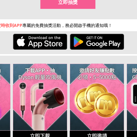
立即抽獎
hot
hot
時收到APP
專屬的免費抽獎活動，務必開啟手機的通知哦！
限量50點
點數補給
回饋10%
限時加碼