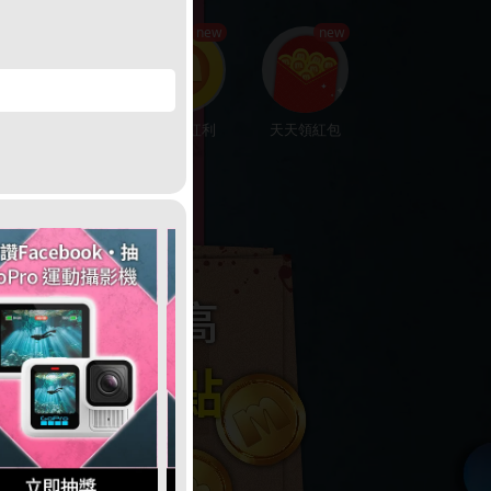
hot
new
new
楓幣回饋
賺200紅利
天天領紅包
娛樂中心