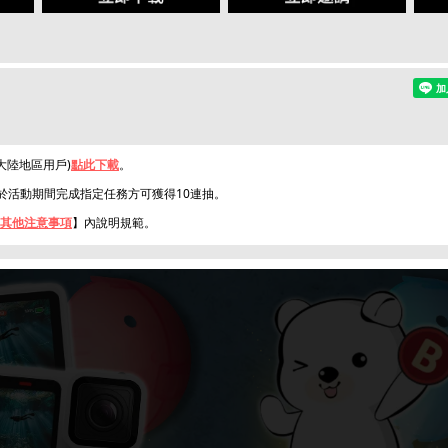
K(大陸地區用戶)
點此下載
。
，於活動期間完成指定任務方可獲得10連抽。
其他注意事項
】內說明規範。