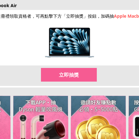
ok Air
hot
hot
註冊禮領取資格者，可再點擊下方「立即抽獎」按鈕，加碼抽
Apple Macb
限量50點
點數補給
回饋10%
限時加碼
立即抽獎