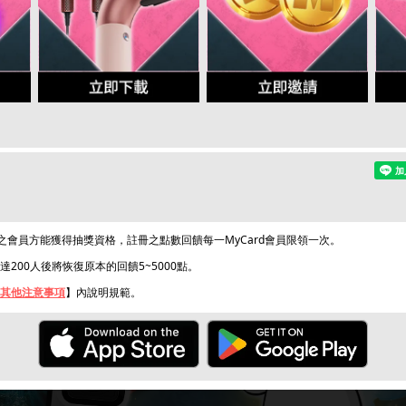
證之會員方能獲得抽獎資格，註冊之點數回饋每一MyCard會員限領一次。
200人後將恢復原本的回饋5~5000點。
其他注意事項
】內說明規範。