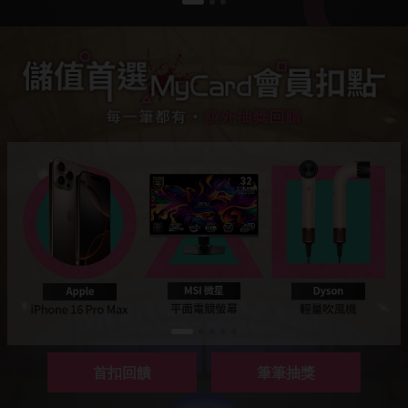
首扣回饋
筆筆抽獎