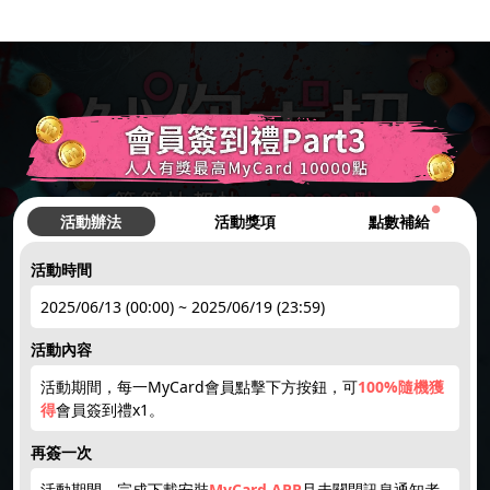
●
活動辦法
活動獎項
點數補給
活動時間
hot
●
2025/06/13 (00:00) ~ 2025/06/19 (23:59)
活動內容
簽到禮1
註冊領點數
下載APP
限量50點
點數補給
活動期間，每一MyCard會員點擊下方按鈕，可
100%隨機獲
hot
hot
new
new
得
會員簽到禮x1。
再簽一次
回饋10%
限時加碼
楓幣回饋
賺200紅利
天天領紅包
活動期間，完成下載安裝
MyCard APP
且未關閉訊息通知者，