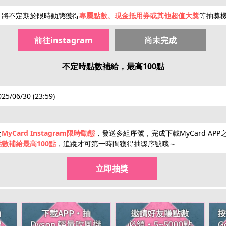
hot
hot
會員，將不定期於限時動態獲得
專屬點數、現金抵用券或其他超值大獎
等抽獎
前往instagram
尚未完成
限量50點
點數補給
回饋10%
限時加碼
不定時點數補給，最高100點
025/06/30 (23:59)
於
MyCard Instagram限時動態
，發送多組序號，完成下載MyCard AP
點數補給最高100點
，追蹤才可第一時間獲得抽獎序號哦～
立即抽獎