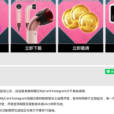
公告，請追蹤者隨時關注MyCard Instagram才不會錯過哦。
yCard Instagram並關注限時動態發布之抽獎序號，發布時間將不定期提供，每
序號，序號使用期限至限動發布後24小時即失效。
，於活動期間完成指定任務方可獲得10連抽。