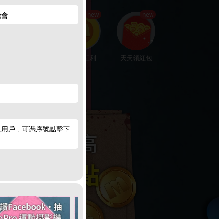
hot
new
new
機會
楓幣回饋
賺200紅利
天天領紅包
娛樂中心
P之用戶，可憑序號點擊下