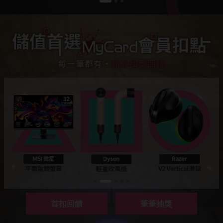
首扣回饋
筆筆抽獎