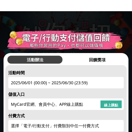
活動辦法
回饋獎項
活動時間
hot
●
2025/06/01 (00:00) ~ 2025/06/30 (23:59)
儲值入口
簽到禮1
註冊領點數
下載APP
限量50點
點數補給
MyCard官網、會員中心、APP線上購點
hot
hot
new
new
線上購點
付費方式
選擇「電子/行動支付」付費類別中任一付費方式
回饋10%
限時加碼
楓幣回饋
賺200紅利
天天領紅包