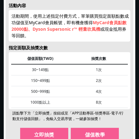
活動內容
活動期間，使用上述指定付費方式，單筆購買指定面額點數成
功儲值至MyCard會員帳號，即有機會獲得
MyCard會員點數
20000點、Dyson Supersonic r™ 輕量吹風機
或現金抵用券
等回饋。
指定面額及抽獎次數
儲值面額(TWD)
抽獎次數
30~149點
1次
150~499點
2次
500~999點
4次
1000點以上
8次
請點擊下方「立即抽獎」按鈕或至「APP活動專區-領獎專區-電子/行
動支付儲值回饋」，
免輸入交易序號
，一鍵參加抽獎！
立即抽獎
儲值教學