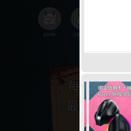
●
簽到禮1
註冊領點數
下載APP