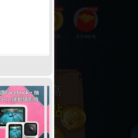
hot
new
new
楓幣回饋
賺200紅利
天天領紅包
娛樂中心