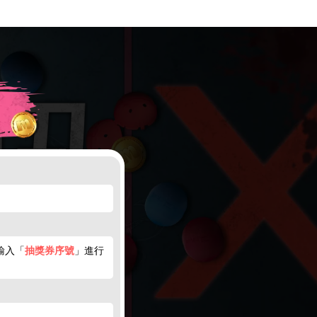
輸入「
抽獎券序號
」進行