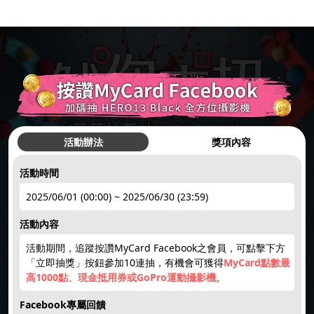
活動辦法
獎項內容
活動時間
hot
●
2025/06/01 (00:00) ~ 2025/06/30 (23:59)
活動內容
簽到禮1
註冊領點數
下載APP
限量50點
點數補給
活動期間，追蹤按讚MyCard Facebook之會員，可點擊下方
hot
hot
new
new
「立即抽獎」按鈕參加10連抽，有機會可獲得
MyCard點數最
高1000點、現金抵用券或GoPro運動攝影機
。
回饋10%
限時加碼
楓幣回饋
賺200紅利
天天領紅包
Facebook專屬回饋