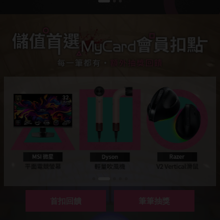
首扣回饋
筆筆抽獎