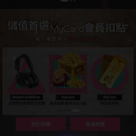
首扣回饋
筆筆抽獎