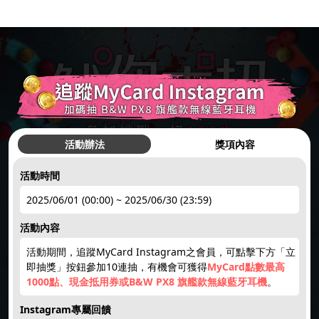
活動辦法
獎項內容
活動時間
hot
●
2025/06/01 (00:00) ~ 2025/06/30 (23:59)
活動內容
簽到禮1
註冊領點數
下載APP
限量50點
點數補給
活動期間，追蹤MyCard Instagram之會員，可點擊下方「立
hot
hot
new
new
即抽獎」按鈕參加10連抽，有機會可獲得
MyCard點數最高
1000點、現金抵用券或B&W PX8 旗艦款無線藍牙耳機
。
回饋10%
限時加碼
楓幣回饋
賺200紅利
天天領紅包
Instagram專屬回饋