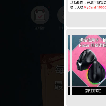
活動期間，完成下載安
獎，大獎
MyCard 1000
●
簽到禮1
註冊領點數
下載APP