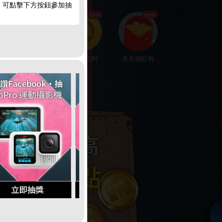
，可點擊下方按鈕參加抽
hot
new
new
楓幣回饋
賺200紅利
天天領紅包
娛樂中心