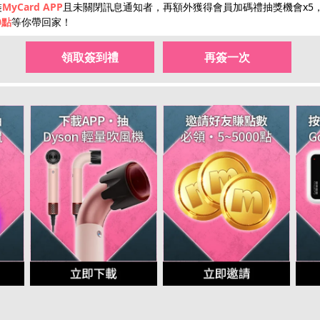
裝
MyCard APP
且未關閉訊息通知者，再額外獲得會員加碼禮抽獎機會x5
hot
hot
0點
等你帶回家！
領取簽到禮
再簽一次
限量50點
點數補給
回饋10%
限時加碼