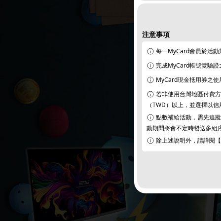
注意事項
每一MyCard會員於活
完成MyCard帳號雙驗
MyCard現金抵用券之
若非使用台灣地區付費方式
（TWD）以上，並選擇以信用卡（Cre
點數補給活動，需先追蹤M
動期間將會不定時發送多組
除上述說明外，請詳閱【