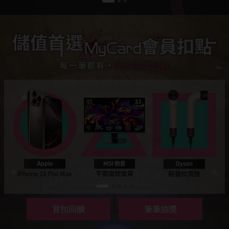
首扣回饋
筆筆抽獎