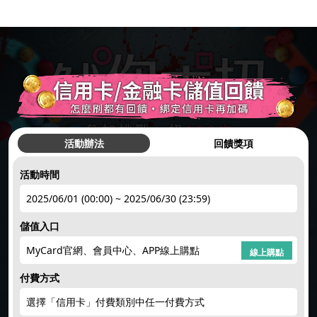
活動辦法
回饋獎項
活動時間
hot
●
2025/06/01 (00:00) ~ 2025/06/30 (23:59)
儲值入口
簽到禮1
註冊領點數
下載APP
限量50點
點數補給
MyCard官網、會員中心、APP線上購點
hot
hot
new
new
線上購點
付費方式
選擇「信用卡」付費類別中任一付費方式
回饋10%
限時加碼
楓幣回饋
賺200紅利
天天領紅包