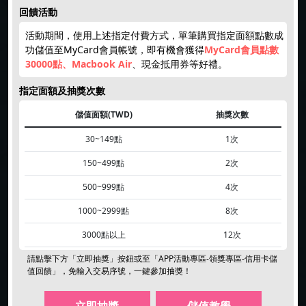
回饋活動
活動期間，使用上述指定付費方式，單筆購買指定面額點數成
功儲值至MyCard會員帳號，即有機會獲得
MyCard會員點數
30000點、Macbook Air
、現金抵用券等好禮。
指定面額及抽獎次數
儲值面額(TWD)
抽獎次數
30~149點
1次
150~499點
2次
500~999點
4次
1000~2999點
8次
3000點以上
12次
請點擊下方「立即抽獎」按鈕或至「APP活動專區-領獎專區-信用卡儲
值回饋」，
免輸入交易序號
，一鍵參加抽獎！
立即抽獎
儲值教學