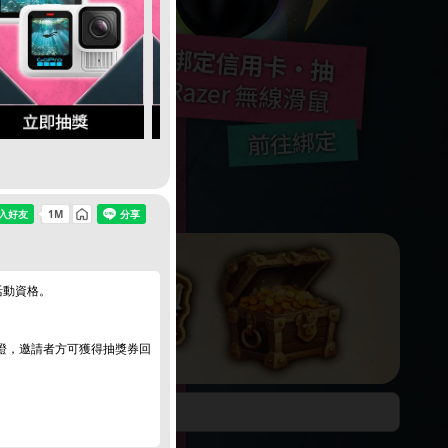
得活動資格。
驗證，邀請者方可獲得抽獎券回