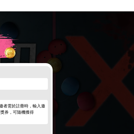
，受邀者需於註冊時，輸入邀
抽獎券，可隨機獲得