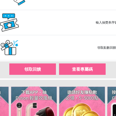
輸入抽獎券序
領取點數回饋
領取回饋
查看專屬碼