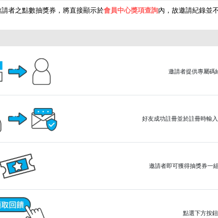
邀請者之點數抽獎券，將直接顯示於
會員中心獎項查詢
內，故邀請紀錄並不
hot
hot
限量50點
點數補給
回饋10%
限時加碼
邀請者提供專屬碼
好友成功註冊並於註冊時輸入
邀請者即可獲得抽獎券一組
點選下方按鈕