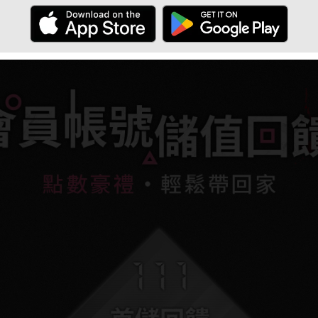
同意
個資暨隱私權保護政策
｜
活動說明/登錄獎項