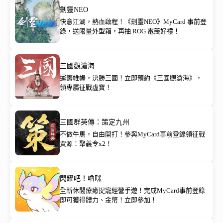
劍靈NEO
快意江湖，熱血啟程！《劍靈NEO》MyCard 事前登
錄，送限量外型箱，再抽 ROG 電競好禮！
三國觀滄海
運籌帷幄，決勝三國！立即預約《三國觀滄海》，
領專屬征戰虛寶！
三國群英傳：策定九州
不做牛馬，自由開打！參與MyCard事前登錄領征戰
資源：聚義令x2！
閃耀吧！嚕咪
全新休閒療癒捉寵經營手遊！完成MyCard事前登錄
即可獲得體力、金幣！立即參加！