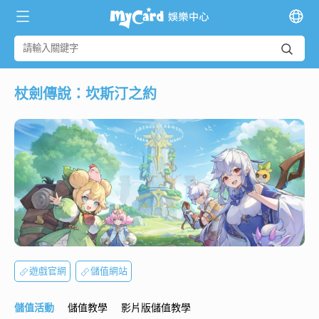
杖劍傳說：坎斯汀之約
遊戲官網
儲值網站
儲值活動
儲值教學
影片版儲值教學