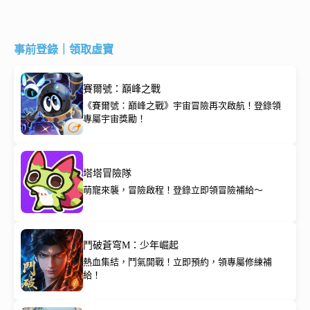
事前登錄｜領取虛寶
賽爾號：巔峰之戰
《賽爾號：巔峰之戰》宇宙冒險再次啟航！登錄領
專屬宇宙獎勵！
塔塔冒險隊
萌寵來襲，冒險啟程！登錄立即領冒險補給～
鬥破蒼穹M：少年崛起
熱血集結，鬥氣開戰！立即預約，領專屬修練補
給！