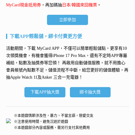
MyCard現金抵用券
，再加碼抽
日本/韓國來回機票
。
立即參加
下載APP輕鬆儲，綁卡付費更方便
活動期間，下載 MyCard APP，不僅可以簡單輕鬆儲點，更享有10
次領獎機會，有機會獲得
iPhone 17 Pro Max
，還有不定時APP專屬
補給，點數及抽獎券等您領！ 再
啟用自動儲值服務
，就不用擔心
會員帳號內點數不足，儲值流程不中斷，給您更好的儲值體驗，再
抽
Apple Watch 11及Anker 三合一充電器
！
下載APP抽大獎
綁卡抽大獎
※本遊戲情節涉及性，暴力，不當言語，戀愛交友
※注意使用時間，避免沉迷於遊戲
※本遊戲部分內容或服務，需另行支付其他費用