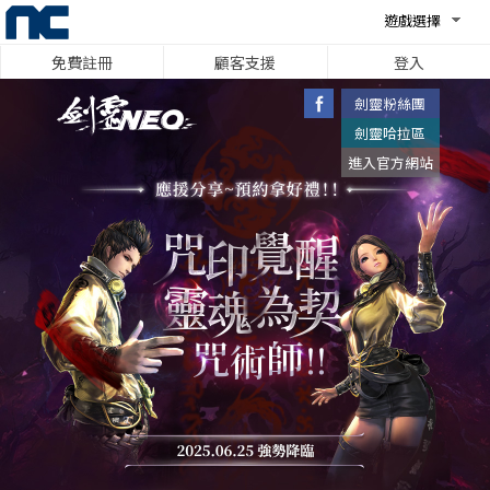
遊戲選擇
免費註冊
顧客支援
登入
咒
劍靈粉絲團
劍靈哈拉區
202
進入官方網站