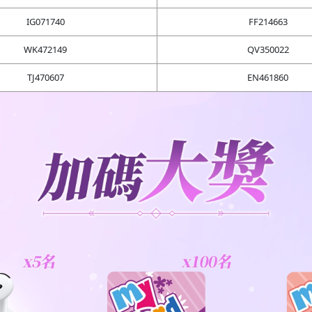
IG071740
FF214663
WK472149
QV350022
TJ470607
EN461860