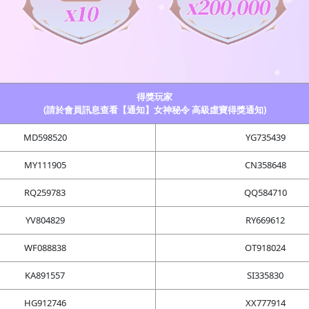
得獎玩家
(請於會員訊息查看【通知】女神秘令 高級虛寶得獎通知)
MD598520
YG735439
MY111905
CN358648
RQ259783
QQ584710
YV804829
RY669612
WF088838
OT918024
KA891557
SI335830
HG912746
XX777914