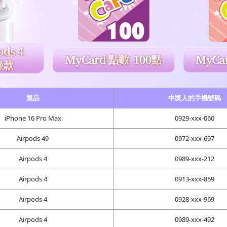
獎品
中獎人的手機號碼
iPhone 16 Pro Max
0929-xxx-060
Airpods 49
0972-xxx-697
Airpods 4
0989-xxx-212
Airpods 4
0913-xxx-859
Airpods 4
0928-xxx-969
Airpods 4
0989-xxx-492