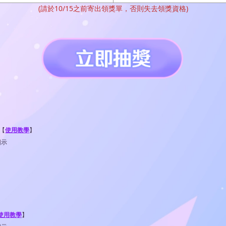
(請於10/15之前寄出領獎單，否則失去領獎資格)
 【
使用教學
】
圖示
使用教學
】