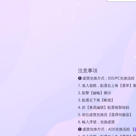
注意事項
虛寶兌換方式：IOS/PC兌換流程
1. 進入遊戲，點選右上角【選單】
2. 點擊【齒輪】圖示
3. 點選左下角【帳號】
4. 於【會員編號】點選複製按鈕
5. 前往虛寶兌換頁【選擇伺服器】
6. 輸入序號，兌換虛寶
虛寶兌換方式：AOS兌換流程 【