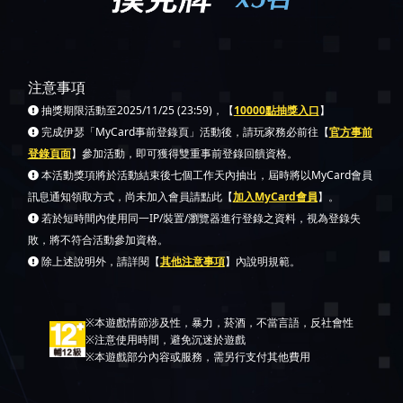
注意事項
抽獎期限活動至2025/11/25 (23:59)，【
10000點抽獎入口
】
完成伊瑟「MyCard事前登錄頁」活動後，請玩家務必前往【
官方事前
登錄頁面
】參加活動，即可獲得雙重事前登錄回饋資格。
本活動獎項將於活動結束後七個工作天內抽出，屆時將以MyCard會員
訊息通知領取方式，尚未加入會員請點此【
加入MyCard會員
】。
若於短時間內使用同一IP/裝置/瀏覽器進行登錄之資料，視為登錄失
敗，將不符合活動參加資格。
除上述說明外，請詳閱【
其他注意事項
】內說明規範。
※本遊戲情節涉及性，暴力，菸酒，不當言語，反社會性
※注意使用時間，避免沉迷於遊戲
※本遊戲部分內容或服務，需另行支付其他費用