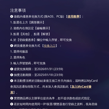
注意事項
遊戲內優惠券兌換方式 (限AOS、PC版) 【
使用教學
】:
1. 點選右上方【圓形圖示】
2. 遊戲內右側設定【齒輪圖示】
3. 點選【其他】、點選【帳號】
4. 於【登錄優惠券】欄位中輸入序號，即可兌換
網頁優惠券兌換方式 【
兌換入口
】 ：
1. 選擇伺服器
2. 選擇角色
3. 輸入序號號碼，即可兌換
虛寶兌換期限：至2026/01/31 (23:59)
抽獎活動期限：至2025/01/18 (23:59)
本活動獎項將於活動結束後五個工作天內抽出，屆時將以MyCard
會員訊息通知領取方式，尚未加入會員請點此【
加入MyCard會
員
】。
實體贈品將以主辦單位提供為準，恕不提供顏色或款式指定。
若於短時間內使用同一IP/裝置/瀏覽器進行登錄之資料，視為登錄