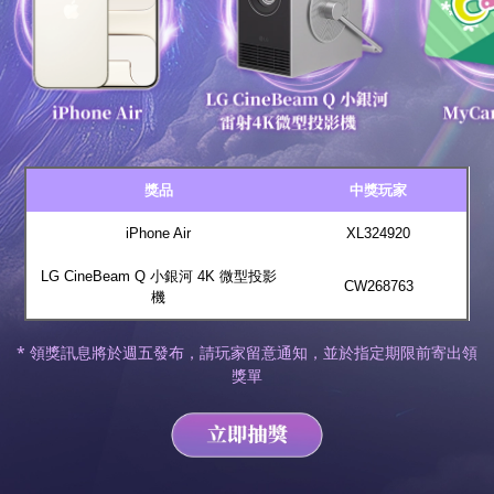
獎品
中獎玩家
iPhone Air
XL324920
LG CineBeam Q 小銀河 4K 微型投影
CW268763
機
* 領獎訊息將於週五發布，請玩家留意通知，並於指定期限前寄出領
獎單