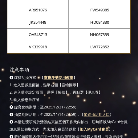
AR951076
FW549385
JK354448
HD084330
OA548713
NH067339
VK339918
LW772852
注意事項
虛寶兌換方式：【
虛寶序號使用教學
】
1. 進入遊戲畫面後，點擊右側【齒輪圖示】
2. 進入環測設定頁面，選擇【帳號】，再點選【優惠券】
3. 輸入優惠券序號
虛寶兌換期限：至2025/12/31 (22:59)
抽獎期限活動：至2025/11/14 (23:59)，【
加碼抽活動入口
】
本活動獎項將於活動結束後五個工作天內抽出，屆時將以MyCard會員
訊息通知領取方式，尚未加入會員請點此【
加入MyCard會員
】。
若於短時間內使用同一IP/裝置/瀏覽器進行登錄之資料，視為登錄失