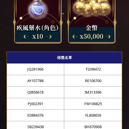
得獎名單
JQ281966
TI298472
AY107788
RE106700
QI856618
IM313396
PJ002391
FM106825
IO884376
YL808659
SB239438
BH670908