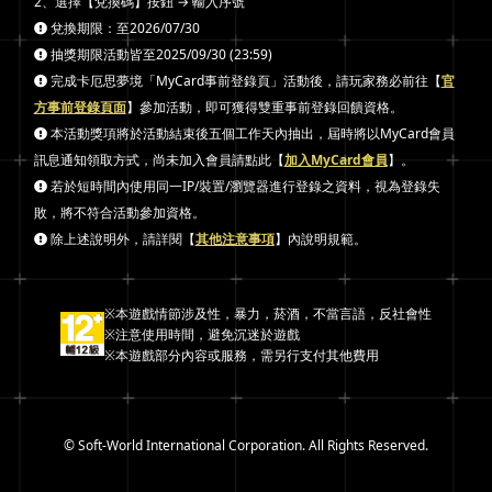
2、選擇【兌換碼】按鈕 → 輸入序號
兌換期限：至2026/07/30
抽獎期限活動皆至2025/09/30 (23:59)
完成卡厄思夢境「MyCard事前登錄頁」活動後，請玩家務必前往【
官
方事前登錄頁面
】參加活動，即可獲得雙重事前登錄回饋資格。
本活動獎項將於活動結束後五個工作天內抽出，屆時將以MyCard會員
訊息通知領取方式，尚未加入會員請點此【
加入MyCard會員
】。
若於短時間內使用同一IP/裝置/瀏覽器進行登錄之資料，視為登錄失
敗，將不符合活動參加資格。
除上述說明外，請詳閱【
其他注意事項
】內說明規範。
※本遊戲情節涉及性，暴力，菸酒，不當言語，反社會性
※注意使用時間，避免沉迷於遊戲
※本遊戲部分內容或服務，需另行支付其他費用
© Soft-World International Corporation. All Rights Reserved.