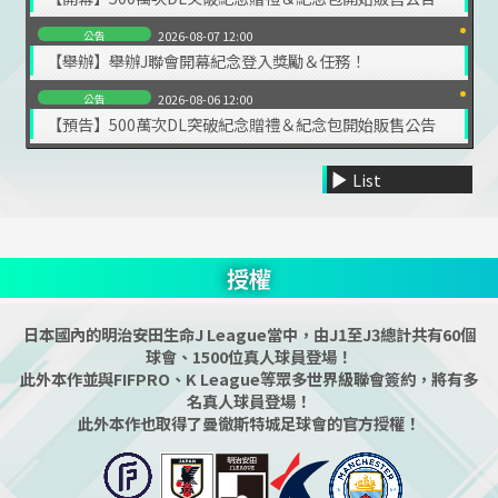
公告
2026-08-07 12:00
【舉辦】舉辦J聯會開幕紀念登入獎勵＆任務！
公告
2026-08-06 12:00
【預告】500萬次DL突破紀念贈禮＆紀念包開始販售公告
List
授權
日本國內的明治安田生命J League當中，由J1至J3總計共有60個
球會、1500位真人球員登場！
此外本作並與FIFPRO、K League等眾多世界級聯會簽約，將有多
名真人球員登場！
此外本作也取得了曼徹斯特城足球會的官方授權！