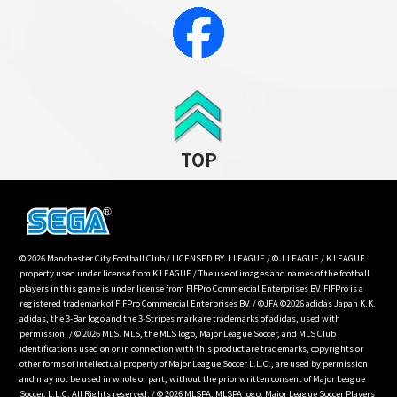
TOP
© 2026 Manchester City Football Club / LICENSED BY J.LEAGUE / © J.LEAGUE / K LEAGUE
property used under license from K LEAGUE / The use of images and names of the football
players in this game is under license from FIFPro Commercial Enterprises BV. FIFPro is a
registered trademark of FIFPro Commercial Enterprises BV. / ©JFA ©2026 adidas Japan K.K.
adidas, the 3-Bar logo and the 3-Stripes mark are trademarks of adidas, used with
permission. / © 2026 MLS. MLS, the MLS logo, Major League Soccer, and MLS Club
identifications used on or in connection with this product are trademarks, copyrights or
other forms of intellectual property of Major League Soccer L.L.C., are used by permission
and may not be used in whole or part, without the prior written consent of Major League
Soccer, L.L.C. All Rights reserved. / © 2026 MLSPA, MLSPA logo, Major League Soccer Players