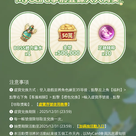
注意事項
虛寶兌換方式：登入遊戲並將角色練至35等後，點擊左上角【福利】>
點擊右下角【客服相關】> 點擊【禮包兌換】>輸入虛寶序號後，點擊
【領取獎勵】。【
虛寶序號使用教學
】
虛寶兌換期限：2025/12/31 (23:59)
每一帳號僅限領取並兌換一次。
抽獎期限活動至2025/12/31 (23:59)，【
加碼抽活動入口
】
本活動獎項將於活動結束後五個工作天內，以MyCard會員訊息通知領