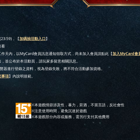
23:59)，【
加碼抽活動入口
】
查看
作天內，以MyCard會員訊息通知領取方式，尚未加入會員請點此【
加入MyCard會
出，並公布於本活動頁，請玩家多留意相關訊息。
/瀏覽器進行登錄之資料，視為登錄失敗，將不符合活動參加資格。
意事項
】內說明規範。
※本遊戲情節涉及性，暴力，菸酒，不當言語，反社會性
※注意使用時間，避免沉迷於遊戲
※本遊戲部分內容或服務，需另行支付其他費用