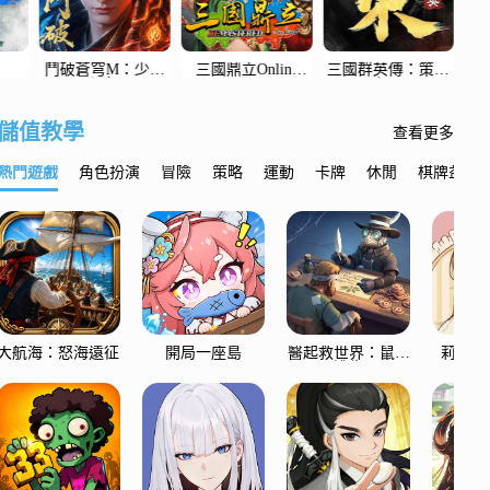
塔塔冒險隊
閃耀吧！嚕咪
三國觀滄海
劍
儲值教學
查看更多
熱門遊戲
角色扮演
冒險
策略
運動
卡牌
休閒
棋牌益智
大航海：怒海遠征
開局一座島
醫起救世界：鼠裡
莉莉的
逃生