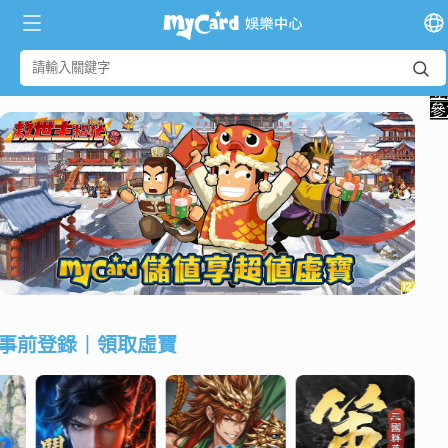
**
回饋
點
取
虛
再
抽?
立
參
事前登錄｜領取虛寶