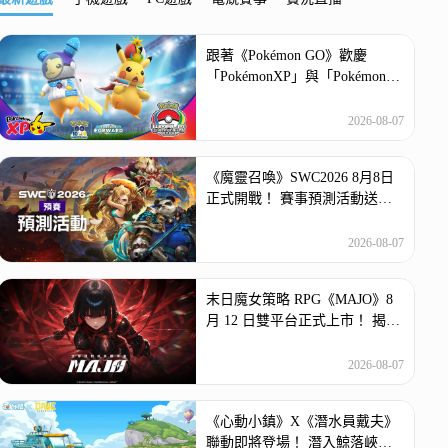
跟著《Pokémon GO》歡慶
「PokémonXP」與「Pokémon
World Championship […]
2026-08-07
《魔靈召喚》SWC2026 8月8日
正式開戰！ 賽事預測活動送傳
說召喚書等豪華好禮~ Com2uS
公司宣布，旗 […]
2026-08-07
末日魔女策略 RPG《MAJO》8
月 12 日雙平台正式上市！ 揭開
被虛假記憶覆蓋的世界真相~
《MAJO》 […]
2026-08-07
《心動小鎮》X《潛水員戴夫》
聯動即將登場！ 潛入鯨落峽谷