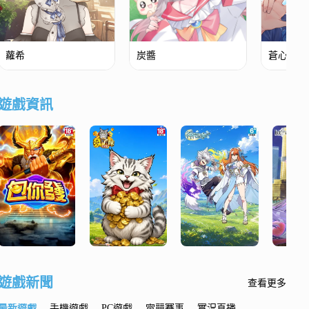
蘿希
炭醬
蒼心．翟
遊戲資訊
遊戲新聞
查看更多
最新遊戲
手機遊戲
PC遊戲
電競賽事
實況直播