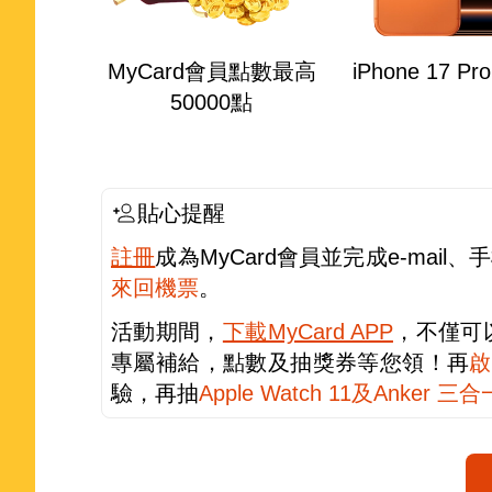
MyCard會員點數最高
iPhone 17 Pr
50000點
貼心提醒
註冊
成為MyCard會員並完成e-mai
來回機票
。
活動期間，
下載MyCard APP
，不僅可
專屬補給，點數及抽獎券等您領！再
啟
驗，再抽
Apple Watch 11及Anker 