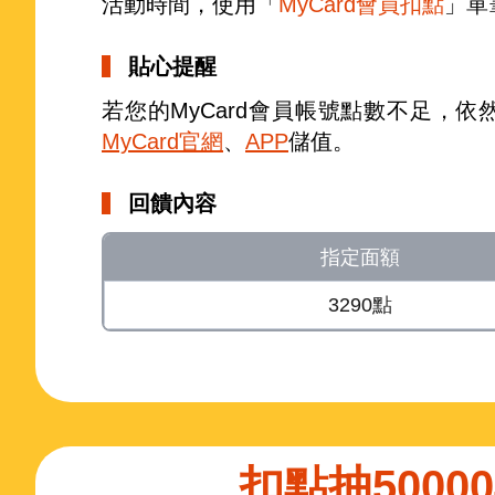
活動時間，使用「
MyCard會員扣點
」單
貼心提醒
若您的MyCard會員帳號點數不足，
MyCard官網
、
APP
儲值。
回饋內容
指定面額
3290點
扣點抽5000