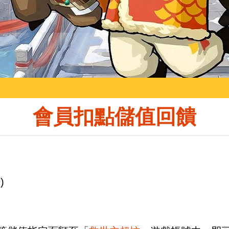
會員扣點儲值回饋
)