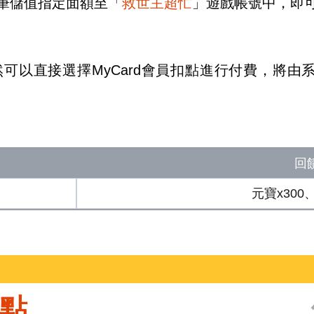
筆儲值指定面額至「
救世主超忙
」遊戲帳號中，即
依然可以直接選擇MyCard會員扣點進行付費，將
回
元寶x300
0點