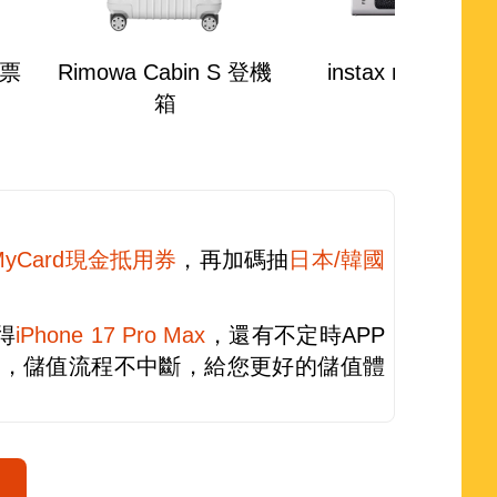
機票
Rimowa Cabin S 登機
instax mini Evo
箱
MyCard現金抵用券
，再加碼抽
日本/韓國
得
iPhone 17 Pro Max
，還有不定時APP
足，儲值流程不中斷，給您更好的儲值體