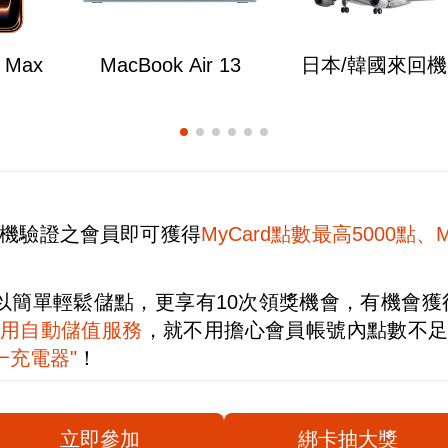
o Max
MacBook Air 13
日本/韓國來回
l、手機驗證之會員即可獲得
MyCard點數最高5000點、
以簡單輕鬆儲點，更享有10次領獎機會，有機會獲
用自動儲值服務
，就不用擔心會員帳號內點數不
三合一充電器"
！
立即參加
綁卡抽大獎