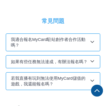
常見問題
我適合報名MyCard駐站創作者合作活動
嗎？
只要你年滿18歲，想要自己的作品有更多被看見
如果有些任務無法達成，有辦法報名嗎？
的機會，就歡迎你來報名成為MyCard駐站創作
者！
可以，如果有真的無法達成的任務，你也可以根據
若我直播有玩到無法使用MyCard儲值的
任務內容進行些微調整後，提出你的調整方案與我
遊戲，我還能報名嗎？
們進行討論。
若你不會於合作期間針對該遊戲進行宣傳及公開儲
值，且遊玩頻率不高，還是可以與我們進行合作細