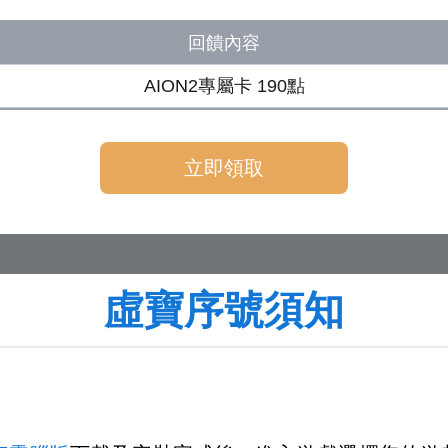
回饋內容
AION2專屬卡 190點
立即領取
虛寶序號須知