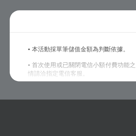
參加活動。
• 請妥善保存可參與活動之卡號與密碼；
• 線上金流交易序號查詢可至
線上購點交
• 本活動採單筆儲值金額為判斷依據。
• 使用會員轉/扣點，可至
會員轉/ 扣點
• 首次使用或已關閉電信小額付費功能
• 本活動贈送之【序號】將直接顯示在
情請洽指定電信客服。
• 各付費方式參加活動之流程與詳細說
• 購買之遊戲點數或受贈之虛寶序號如
• 活動開始後，所有參加之玩家視同同
利，並有權決定修改、取消、暫停或終
• 除上述說明外，請詳閱
【其他注意事項