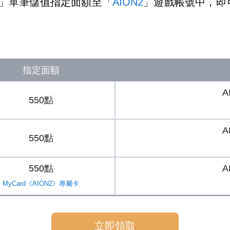
」單筆儲值指定面額至「
AION2
」遊戲帳號中，即
指定面額
A
550點
A
550點
550點
A
MyCard《AION2》專屬卡
立即領取