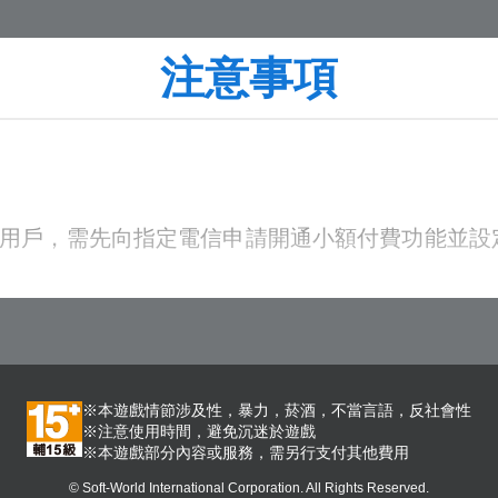
注意事項
若不慎遺失，視同放棄此活動參加機會，MyCar
易查詢
，查詢該筆訂單之交易序號。
交易查詢
查詢交易序號，輸入交易序號即可參加成功
之用戶，需先向指定電信申請開通小額付費功能並
活動網頁，請務必留意。若需查詢可至
領獎專區獎項
明可參考【
領獎專區活動參加說明
】
已兌換或使用 ，則不得取消該筆交易。
意公告之內容，所有活動內容、獎項之發送方式，
※本遊戲情節涉及性，暴力，菸酒，不當言語，反社會性
止活動及贈送內容。
※注意使用時間，避免沉迷於遊戲
※本遊戲部分內容或服務，需另行支付其他費用
】
內說明規範
© Soft-World International Corporation. All Rights Reserved.