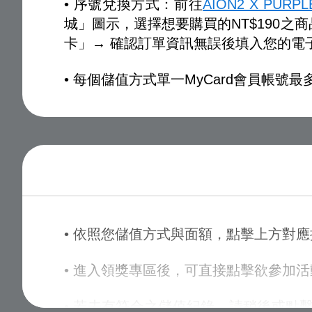
• 序號兌換方式：前往
AION2 X PUR
城」圖示，選擇想要購買的NT$190之
卡」→ 確認訂單資訊無誤後填入您的電
• 每個儲值方式單一MyCard會員帳號最
• 依照您儲值方式與面額，點擊上方對應
• 進入領獎專區後，可直接點擊欲參加
• 若未有符合之儲值紀錄，請稍後或點