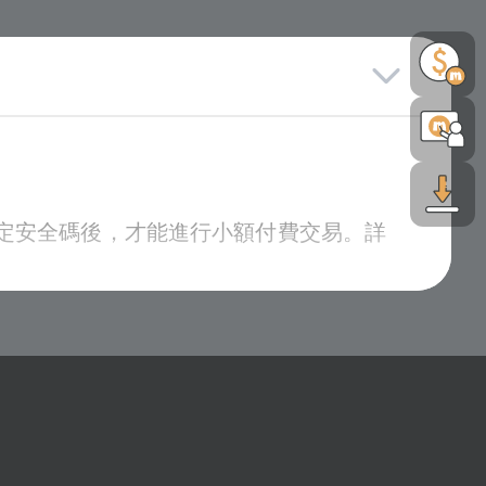
d客服中心恕不提供查詢卡號密碼服務。
。
設定安全碼後，才能進行小額付費交易。詳
查詢
中查詢領獎歷程。
主辦單位保留以上活動及獎項內容修改之權