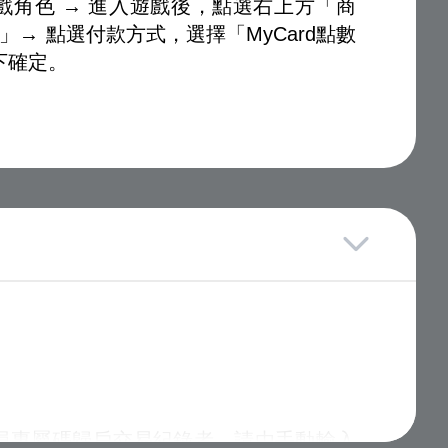
角色 → 進入遊戲後，點選右上方「商
→ 點選付款方式，選擇「MyCard點數
下確定。
會員專屬碼歸戶交易紀錄者，請由手動輸入