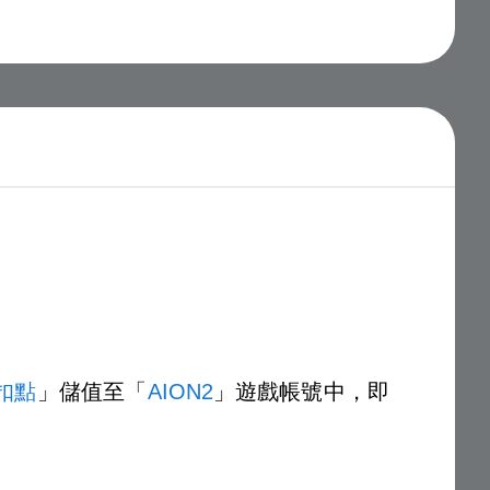
扣點
」儲值至「
AION2
」遊戲帳號中，即