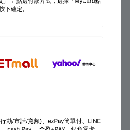
」→ 點選付款方式，選擇「MyCard點
後按下確定。
/市話/寬頻)、ezPay簡單付、LINE
付、icash Pay 、全盈+PAY、銀角零卡、