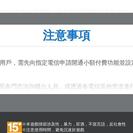
易查詢
查詢交易序號，輸入交易序號即可參加成功
示在活動網頁，請務必留意之。若需查詢可至
領獎專
注意事項
之用戶，需先向指定電信申請開通小額付費功能並
件至各門市洽詢櫃台人員，或透過各電信其他管道進行
屬活動網頁
」進行開通。
傳心生活APP
」內「帳單代收設定/額度管理」進行
※本遊戲情節涉及性，暴力，菸酒，不當言語，反社會性
※注意使用時間，避免沉迷於遊戲
自助管道連結
」進行開通。