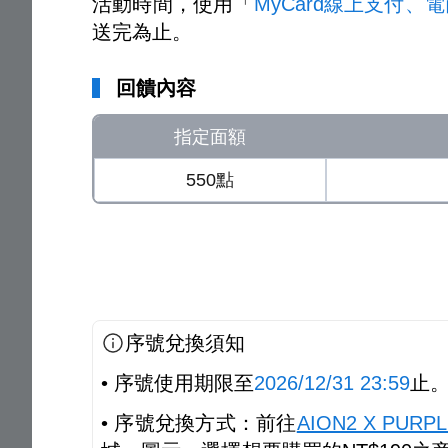
活動時間，使用「
MyCard線上支付、
送完為止。
回饋內容
指定面額
550點
序號兌換須知
• 序號使用期限至
2026/12/31 23:59
止
• 序號兌換方式：前往
AION2 X PUR