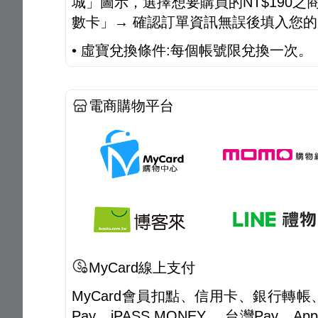
城」圖示，選擇想要購買的NT$190之
數卡」→ 確認訂單資訊無誤後填入您
• 虛寶兌換條件:每個帳號限兌換一次。
電商購物平台
MyCard線上支付
MyCard會員扣點、信用卡、銀行轉帳、
Pay、iPASS MONEY、 台灣Pay、A