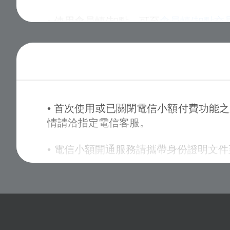
• 使用會員轉/扣點，可至
會員轉/扣點交
• 本活動贈送之【虛寶序號】將直接顯
• 首次使用或已關閉電信小額付費功能
情請洽指定電信客服。
• 電信小額開通服務請攜帶身份證明文
• 中華電信:手機直撥123，或透過「
專
• 遠傳電信:手機直撥888，或透過「
遠
• 台灣大哥大:手機直撥188，或透過「