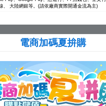
在線、 大陸網銀等。(請依廠商實際開通金流為主)
電商加碼夏拚購