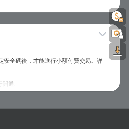
。
區獎項查詢
中查詢領獎歷程。
設定安全碼後，才能進行小額付費交易。詳
開通:
開通。