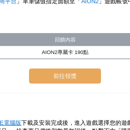
電商平台
」單筆儲值指定面額至「
AION2
」遊戲帳號
回饋內容
AION2專屬卡 190點
前往領獎
。
PLE電腦版
下載及安裝完成後，進入遊戲選擇您的遊戲