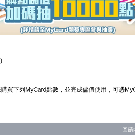
)
買下列MyCard點數，並完成儲值使用，可憑My
回饋