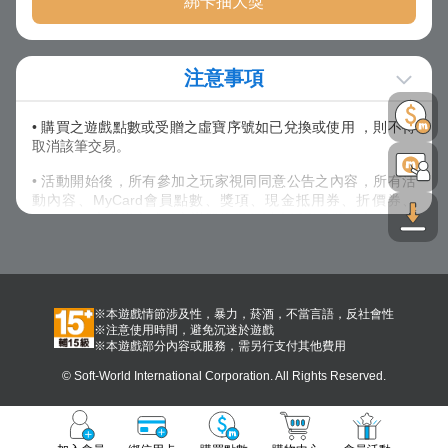
綁卡抽大獎
注意事項
• 購買之遊戲點數或受贈之虛寶序號如已兌換或使用 ，則不得
取消該筆交易。
• 活動開始後，所有參加之玩家視同同意公告之內容，所有活
動內容、MyCard會員點數、獎項、現金抵用券、折價券、
COUPON之發送方式，主辦單位保留以上活動及獎項內容修改
之權利，並有權決定修改、取消、暫停或終止活動及贈送內
容。
• 除上述說明外，請詳閱【
其他注意事項
】內說明規範。
※本遊戲情節涉及性，暴力，菸酒，不當言語，反社會性
※注意使用時間，避免沉迷於遊戲
※本遊戲部分內容或服務，需另行支付其他費用
© Soft-World International Corporation. All Rights Reserved.