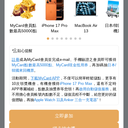
MyCard會員點
iPhone 17 Pro
MacBook Air
日本/韓國來
數最高50000點
Max
13
機票
貼心提醒
註冊
成為MyCard會員並完成e-mail、手機驗證之會員即可獲得
MyCard點數最高5000點、MyCard現金抵用券
，再加碼抽
日本/
韓國來回機票
。
活動期間，
下載MyCard APP
，不僅可以簡單輕鬆儲點，更享有
10次領獎機會，有機會獲得
iPhone 17 Pro Max
，還有不定時
APP專屬補給，點數及抽獎券等您領！再
啟用自動儲值服務
，就
不用擔心會員帳號內點數不足，儲值流程不中斷，給您更好的儲
值體驗，再抽
Apple Watch 11及Anker 三合一充電器"
！
立即參加