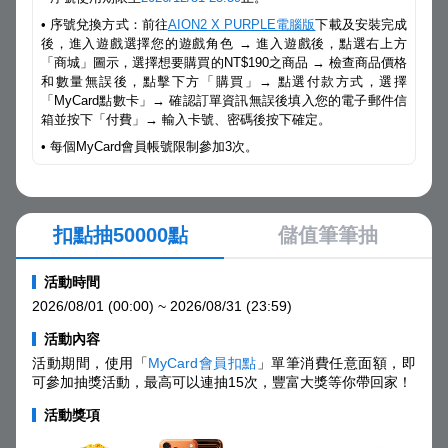
• 序號兌換方式：前往
AION2 X PURPLE電腦版
下載及安裝完成
後，進入遊戲選擇您的遊戲角色 → 進入遊戲後，點選右上方
「商城」圖示，選擇想要購買的NT$190之商品 → 檢查商品價格
和數量無誤後，點擊下方「購買」→ 點選付款方式，選擇
「MyCard點數卡」→ 確認訂單資訊無誤後填入您的電子郵件信
箱並按下「付費」→ 輸入卡號、密碼後按下確定。
• 每個MyCard會員帳號限制參加3次。
扣點抽50000點
儲值筆筆抽
活動時間
2026/08/01 (00:00) ~ 2026/08/31 (23:59)
活動內容
活動期間，使用「
MyCard會員扣點
」單筆消費任意面額，即
可參加抽獎活動，最高可以連抽15次，豐富大獎等你帶回家！
活動獎項