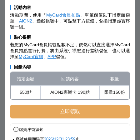
活動內容
活動期間，使用「
MyCard會員扣點
」單筆儲值以下指定面額
至「
AION2
」遊戲帳號中，可點擊下方按鈕，兌換指定虛寶序
號一組。
貼心提醒
若您的MyCard會員帳號點數不足，依然可以直接選擇MyCard
會員扣點進行付費，將由系統引導您進行差額儲值，也可以選
擇至
MyCard官網
、
APP
儲值。
回饋內容
指定面額
回饋內容
數量
550點
AION2專屬卡 190點
限量150份
立即領取
虛寶序號須知
• 序號使用期限至
2026/12/31 23:59
止。